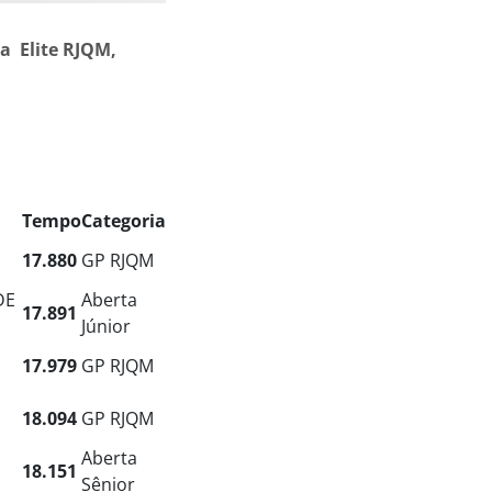
a Elite RJQM,
Tempo
Categoria
17.880
GP RJQM
DE
Aberta
17.891
Júnior
17.979
GP RJQM
18.094
GP RJQM
Aberta
18.151
Sênior