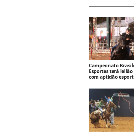
Campeonato Brasile
Esportes terá leilão
com aptidão esport