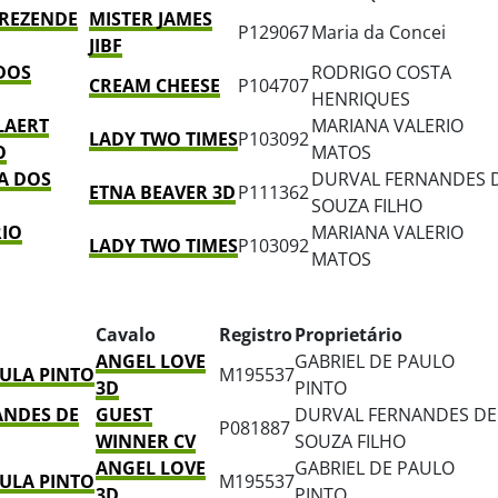
 REZENDE
MISTER JAMES
P129067
Maria da Concei
JIBF
 DOS
RODRIGO COSTA
CREAM CHEESE
P104707
HENRIQUES
LAERT
MARIANA VALERIO
LADY TWO TIMES
P103092
O
MATOS
A DOS
DURVAL FERNANDES 
ETNA BEAVER 3D
P111362
SOUZA FILHO
RIO
MARIANA VALERIO
LADY TWO TIMES
P103092
MATOS
Cavalo
Registro
Proprietário
ANGEL LOVE
GABRIEL DE PAULO
AULA PINTO
M195537
3D
PINTO
ANDES DE
GUEST
DURVAL FERNANDES DE
P081887
WINNER CV
SOUZA FILHO
ANGEL LOVE
GABRIEL DE PAULO
AULA PINTO
M195537
3D
PINTO