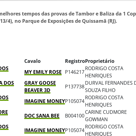
elhores tempos das provas de Tambor e Baliza da 1 Cop
13/4), no Parque de Exposições de Quissamã (RJ).
Cavalo
Registro
Proprietário
 DOS
RODRIGO COSTA
MY EMILY ROSE
P146217
HENRIQUES
A DOS
GRAY GOOSE
DURVAL FERNANDES 
P137738
BEAVER 3D
SOUZA FILHO
 DOS
RODRIGO COSTA
IMAGINE MONEY
P105074
HENRIQUES
ORE
CARINE CUDMORE
DOC SANA BEE
B004100
GOWMAN
 DOS
RODRIGO COSTA
IMAGINE MONEY
P105074
HENRIQUES