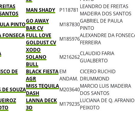
REITAS
LEANDRO DE FREITAS
MAN SHADY
P118781
 SANTOS
MADEIRA DOS SANTOS
GO AWAY
GABRIEL DE PAULA
AULA PINTO
M187830
BAR CV
PINTO
A FONSECA
FULL LOVE
ALEXANDRE DA FONSEC
M185976
GOLDUST CV
FERREIRA
XODO
A
CLAUDIO FARIA
SOLANO
M216262
GUALBERTO
BULL
ISCO DE
BLACK FIESTA
EM
CICERO RUCHID
AGR
ANDAM.
DRUMMOND
MISS TEQUILA
MARCIO LUIS MADEIRA
 DE SOUZA
M203640
DASH
DOS SANTOS
UEIROZ
LANNA DECK
LUCIANA DE Q. AFRANIO
M179235
OTO
3O
PEIXOTO