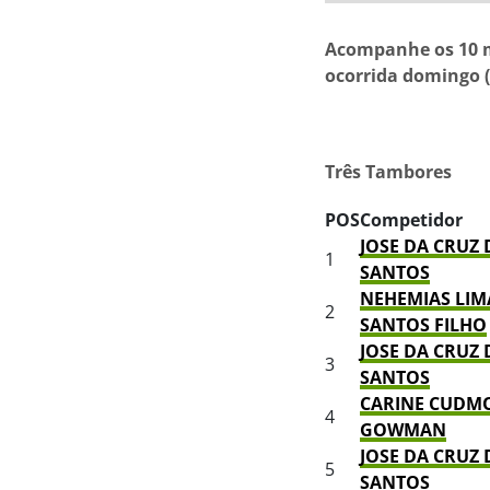
Acompanhe os 10 m
ocorrida domingo (
Três Tambores
POS
Competidor
JOSE DA CRUZ
1
SANTOS
NEHEMIAS LIM
2
SANTOS FILHO
JOSE DA CRUZ
3
SANTOS
CARINE CUDM
4
GOWMAN
JOSE DA CRUZ
5
SANTOS