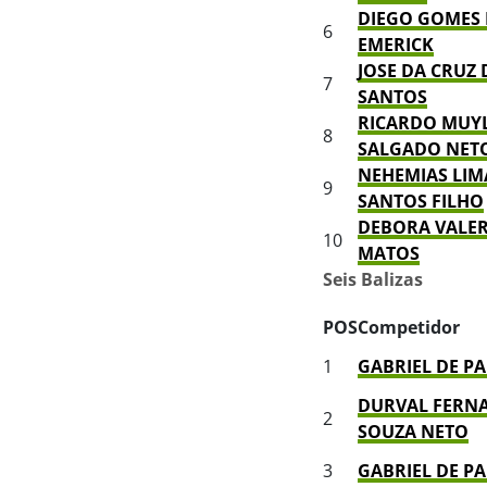
DIEGO GOMES
6
EMERICK
JOSE DA CRUZ
7
SANTOS
RICARDO MUY
8
SALGADO NET
NEHEMIAS LIM
9
SANTOS FILHO
DEBORA VALE
10
MATOS
Seis Balizas
POS
Competidor
1
GABRIEL DE P
DURVAL FERN
2
SOUZA NETO
3
GABRIEL DE P