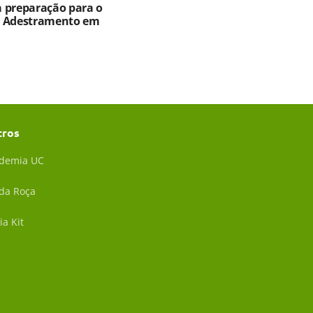
ia preparação para o
e Adestramento em
tros
demia UC
 da Roça
ia Kit