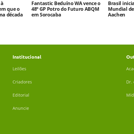
 à
Fantastic Beduíno WA vence o
Brasil inic
em que o
48º GP Potro do Futuro ABQM
Mundial d
ma década
em Sorocaba
Aachen
Institucional
Ou
Leilões
Aca
Criadores
Dr.
Editorial
Míd
Anuncie