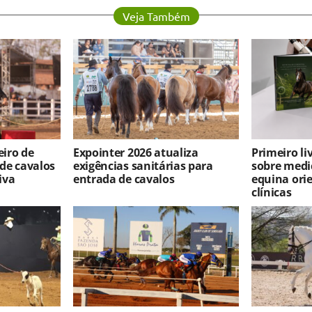
Veja Também
iro de
Expointer 2026 atualiza
Primeiro l
 de cavalos
exigências sanitárias para
sobre medi
iva
entrada de cavalos
equina ori
clínicas