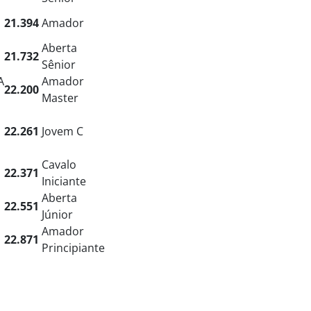
21.394
Amador
Aberta
21.732
Sênior
A
Amador
22.200
Master
22.261
Jovem C
Cavalo
22.371
Iniciante
Aberta
22.551
Júnior
Amador
22.871
Principiante