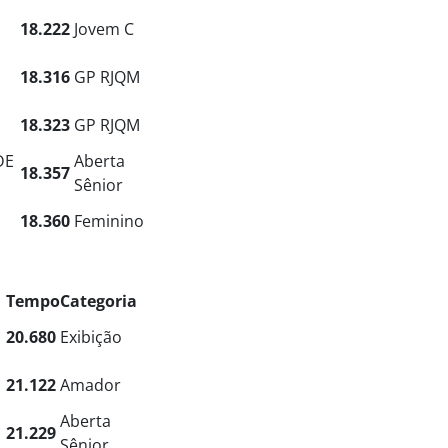
18.222
Jovem C
18.316
GP RJQM
18.323
GP RJQM
DE
Aberta
18.357
Sênior
18.360
Feminino
Tempo
Categoria
20.680
Exibição
21.122
Amador
Aberta
21.229
Sênior