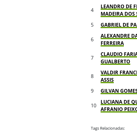
LEANDRO DE F
4
MADEIRA DOS
5
GABRIEL DE P
ALEXANDRE D
6
FERREIRA
CLAUDIO FARI
7
GUALBERTO
VALDIR FRANC
8
ASSIS
9
GILVAN GOMES
LUCIANA DE Q
10
AFRANIO PEIX
Tags Relacionadas: