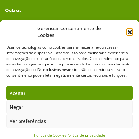
Outros
Academia UC
Gerenciar Consentimento de
Cookies
Dr. da Roça
Usamos tecnologias como cookies para armazenar e/ou acessar
Mídia Kit
informações do dispositivo. Fazemos isso para melhorar a experiência
de navegação e exibir anúncios personalizados. O consentimento para
essas tecnologias nos permitirá processar dados como comportamento
de navegação ou IDs exclusivos neste site. Não consentir ou retirar o
consentimento pode afetar negativamente certos recursos e funções.
Aceitar
Sobre o Cavalus
Leilões
Anuncie
Negar
Ver preferências
Copyright ©️ 2026 • Grupo Cavalus de Comunicação. Todos os direitos
reservados. Este portal é protegido pelo Google Recaptcha.
Política de Privacidade
|
Termos de Serviço
Política de Cookies
Política de privacidade