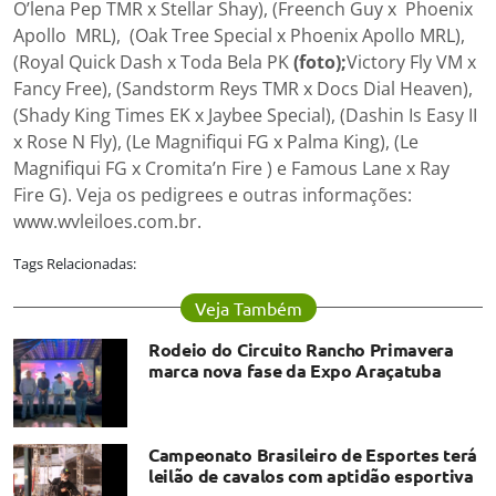
O’lena Pep TMR x Stellar Shay), (Freench Guy x Phoenix
Apollo MRL), (Oak Tree Special x Phoenix Apollo MRL),
(Royal Quick Dash x Toda Bela PK
(foto);
Victory Fly VM x
Fancy Free), (Sandstorm Reys TMR x Docs Dial Heaven),
(Shady King Times EK x Jaybee Special), (Dashin Is Easy II
x Rose N Fly), (Le Magnifiqui FG x Palma King), (Le
Magnifiqui FG x Cromita’n Fire ) e Famous Lane x Ray
Fire G). Veja os pedigrees e outras informações:
www.wvleiloes.com.br.
Tags Relacionadas:
Veja Também
Rodeio do Circuito Rancho Primavera
marca nova fase da Expo Araçatuba
Campeonato Brasileiro de Esportes terá
leilão de cavalos com aptidão esportiva