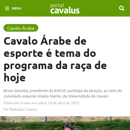
MENU
Cavalo Árabe
Cavalo Árabe de
esporte é tema do
programa da raça de
hoje
Bruno Zanotta, presidente da ANCAF, participa da atração, ao lado do
convidado especial Aluísio Marins, da Universidade do Cavalo
Publicado
3 anos em
sobre
18 de abril de 2023
Por
Redação Cavalus