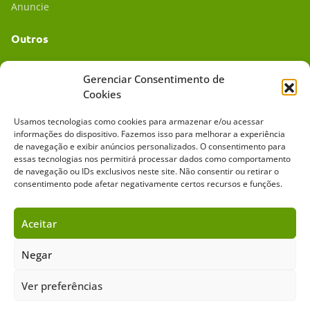
Anuncie
Outros
Academia UC
Gerenciar Consentimento de
Cookies
Dr. da Roça
Usamos tecnologias como cookies para armazenar e/ou acessar
Mídia Kit
informações do dispositivo. Fazemos isso para melhorar a experiência
de navegação e exibir anúncios personalizados. O consentimento para
essas tecnologias nos permitirá processar dados como comportamento
de navegação ou IDs exclusivos neste site. Não consentir ou retirar o
consentimento pode afetar negativamente certos recursos e funções.
Aceitar
Sobre o Cavalus
Leilões
Anuncie
Negar
Ver preferências
Copyright ©️ 2026 • Grupo Cavalus de Comunicação. Todos os direitos
reservados. Este portal é protegido pelo Google Recaptcha.