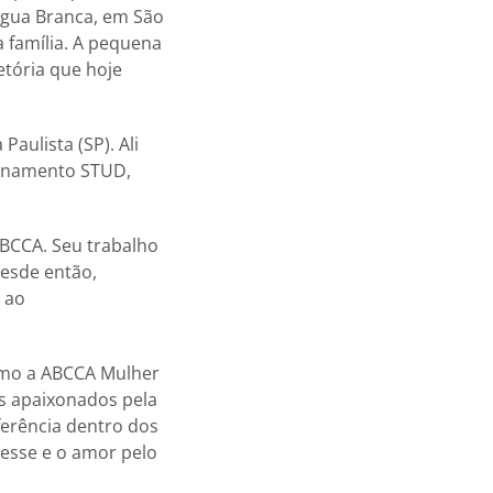
Água Branca, em São
 família. A pequena
etória que hoje
Paulista (SP). Ali
reinamento STUD,
ABCCA. Seu trabalho
Desde então,
 ao
como a ABCCA Mulher
os apaixonados pela
eferência dentro dos
resse e o amor pelo