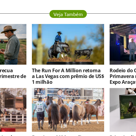
Veja Também
 recua
The Run For A Million retorna
Rodeio do 
rimestre de
a Las Vegas com prêmio de US$
Primavera 
1 milhão
Expo Araça