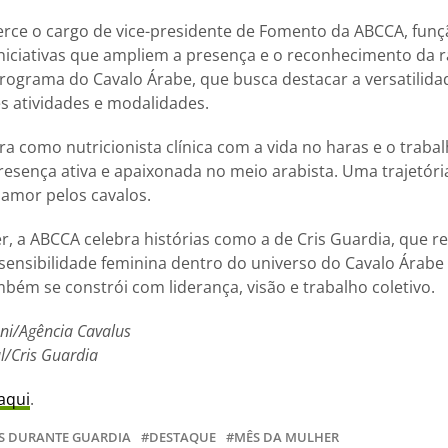
erce o cargo de vice-presidente de Fomento da ABCCA, funç
iniciativas que ampliem a presença e o reconhecimento da r
Programa do Cavalo Árabe, que busca destacar a versatilida
s atividades e modalidades.
ra como nutricionista clínica com a vida no haras e o trabal
esença ativa e apaixonada no meio arabista. Uma trajetór
 amor pelos cavalos.
, a ABCCA celebra histórias como a de Cris Guardia, que r
sensibilidade feminina dentro do universo do Cavalo Árab
mbém se constrói com liderança, visão e trabalho coletivo.
ni/Agência Cavalus
l/Cris Guardia
aqui
.
IS DURANTE GUARDIA
DESTAQUE
MÊS DA MULHER