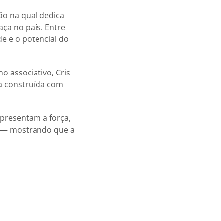
ão na qual dedica
aça no país. Entre
de e o potencial do
ho associativo, Cris
ia construída com
epresentam a força,
e — mostrando que a