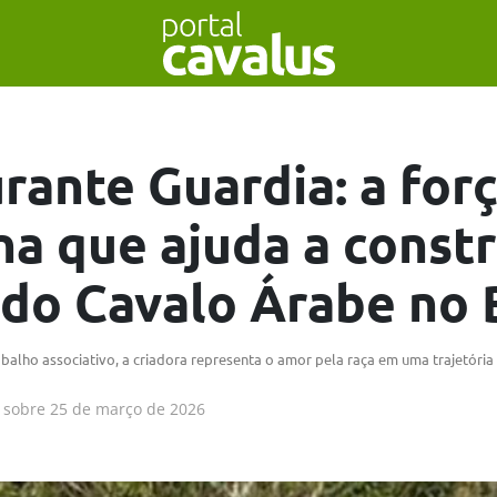
rante Guardia: a for
na que ajuda a constr
 do Cavalo Árabe no 
trabalho associativo, a criadora representa o amor pela raça em uma trajetóri
sobre
25 de março de 2026