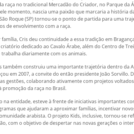
da raça no tradicional Mercadão do Criador, no Parque da 
uele momento, nascia uma paixão que marcaria a história da
 São Roque (SP) tornou-se o ponto de partida para uma traj
os de envolvimento com a raça.
 família, Cris deu continuidade a essa tradição em Bragança 
 criatório dedicado ao Cavalo Árabe, além do Centro de T
 e trabalha diariamente com os animais.
is também construiu uma importante trajetória dentro da 
ou em 2007, a convite do então presidente João Sorvillo. 
sas gestões, colaborando ativamente com projetos voltados
 promoção da raça no Brasil.
 na entidade, esteve à frente de iniciativas importantes 
gramas que ajudaram a aproximar famílias, incentivar nov
comunidade arabista. O projeto Kids, inclusive, tornou-se r
ão, com o objetivo de despertar nas novas gerações o inte