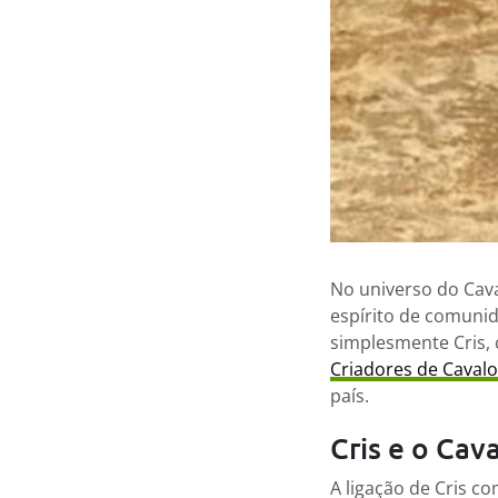
No universo do Cava
espírito de comunid
simplesmente Cris, c
Criadores de Caval
país.
Cris e o Cav
A ligação de Cris c