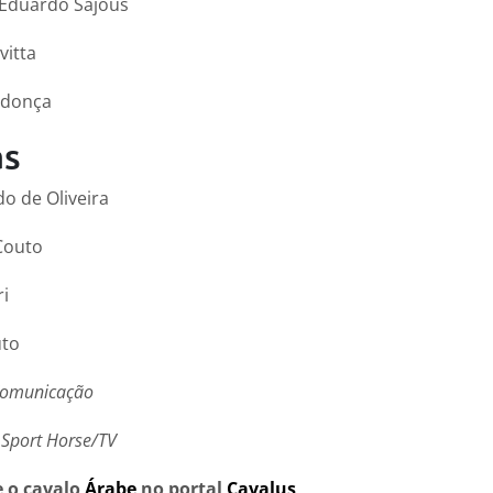
 Eduardo Sajous
vitta
ndonça
as
do de Oliveira
Couto
ri
uto
 Comunicação
 Sport Horse/TV
e o cavalo
Árabe
no portal
Cavalus