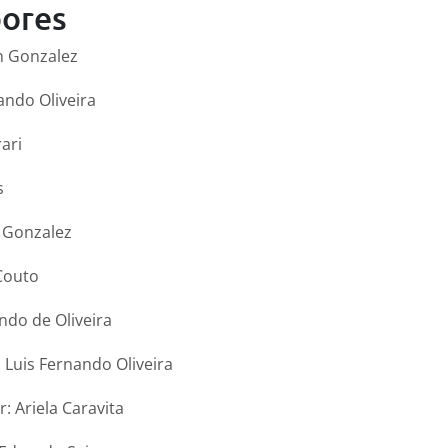
ores
im Gonzalez
ando Oliveira
ari
s
m Gonzalez
Couto
ando de Oliveira
 Luis Fernando Oliveira
 Ariela Caravita