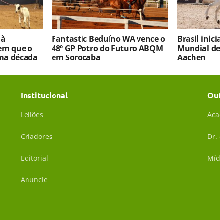
 à
Fantastic Beduíno WA vence o
Brasil inic
em que o
48º GP Potro do Futuro ABQM
Mundial d
ma década
em Sorocaba
Aachen
Institucional
Ou
Leilões
Aca
Criadores
Dr.
Editorial
Míd
Anuncie