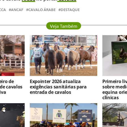
CCA
ANCAF
CAVALO ÁRABE
DESTAQUE
Veja Também
iro de
Expointer 2026 atualiza
Primeiro l
 de cavalos
exigências sanitárias para
sobre medi
iva
entrada de cavalos
equina ori
clínicas