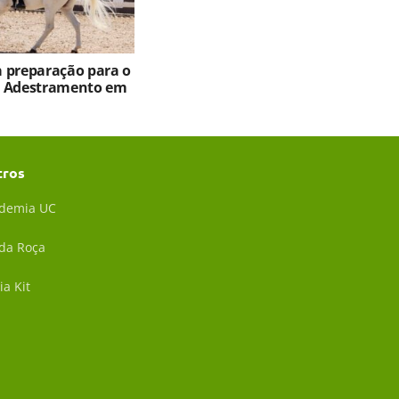
ia preparação para o
e Adestramento em
tros
demia UC
 da Roça
ia Kit