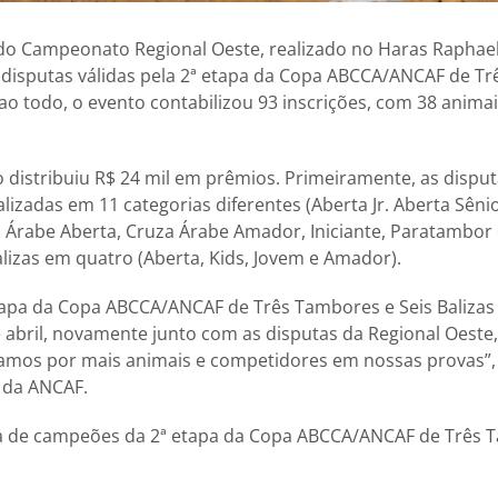
do Campeonato Regional Oeste, realizado no Haras Raphael
 disputas válidas pela 2ª etapa da Copa ABCCA/ANCAF de Tr
 ao todo, o evento contabilizou 93 inscrições, com 38 anima
to distribuiu R$ 24 mil em prêmios. Primeiramente, as dispu
izadas em 11 categorias diferentes (Aberta Jr. Aberta Sênio
a Árabe Aberta, Cruza Árabe Amador, Iniciante, Paratambor 
lizas em quatro (Aberta, Kids, Jovem e Amador).
apa da Copa ABCCA/ANCAF de Três Tambores e Seis Balizas 
 abril, novamente junto com as disputas da Regional Oeste
amos por mais animais e competidores em nossas provas”, 
 da ANCAF.
sta de campeões da 2ª etapa da Copa ABCCA/ANCAF de Três 