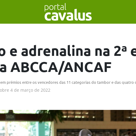
 e adrenalina na 2ª 
pa ABCCA/ANCAF
l em prêmios entre os vencedores das 11 categorias do tambor e das quatro 
obre
4 de março de 2022