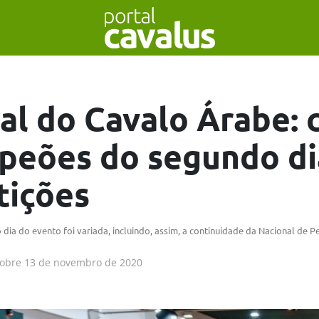
al do Cavalo Árabe: 
peões do segundo di
tições
ia do evento foi variada, incluindo, assim, a continuidade da Nacional de P
obre
13 de novembro de 2020