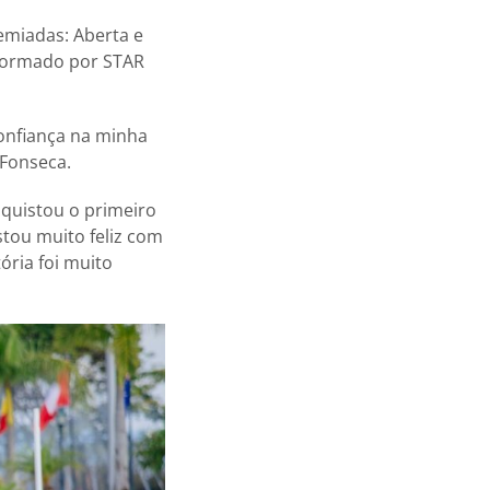
emiadas: Aberta e
 formado por STAR
onfiança na minha
 Fonseca.
quistou o primeiro
stou muito feliz com
tória foi muito