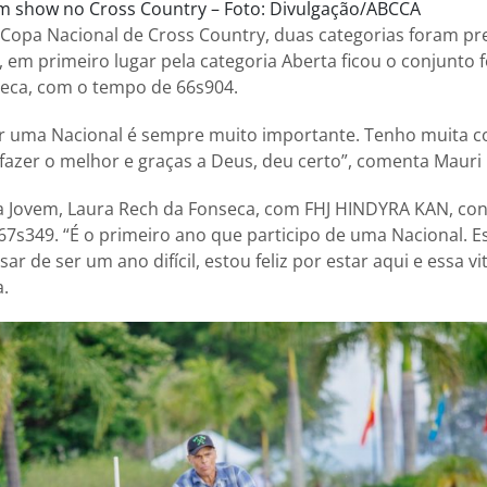
m show no Cross Country – Foto: Divulgação/ABCCA
 Copa Nacional de Cross Country, duas categorias foram pr
 em primeiro lugar pela categoria Aberta ficou o conjunto
eca, com o tempo de 66s904.
r uma Nacional é sempre muito importante. Tenho muita c
 fazer o melhor e graças a Deus, deu certo”, comenta Mauri
ia Jovem, Laura Rech da Fonseca, com FHJ HINDYRA KAN, con
7s349. “É o primeiro ano que participo de uma Nacional. E
ar de ser um ano difícil, estou feliz por estar aqui e essa vi
a.