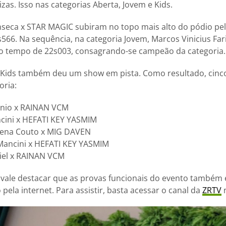
izas. Isso nas categorias Aberta, Jovem e Kids.
seca x STAR MAGIC subiram no topo mais alto do pódio pela
66. Na sequência, na categoria Jovem, Marcos Vinicius Far
o tempo de 22s003, consagrando-se campeão da categoria.
ia Kids também deu um show em pista. Como resultado, cinc
oria:
tônio x RAINAN VCM
ncini x HEFATI KEY YASMIM
elena Couto x MIG DAVEN
 Mancini x HEFATI KEY YASMIM
riel x RAINAN VCM
 vale destacar que as provas funcionais do evento também
 pela internet. Para assistir, basta acessar o canal da
ZRTV
n