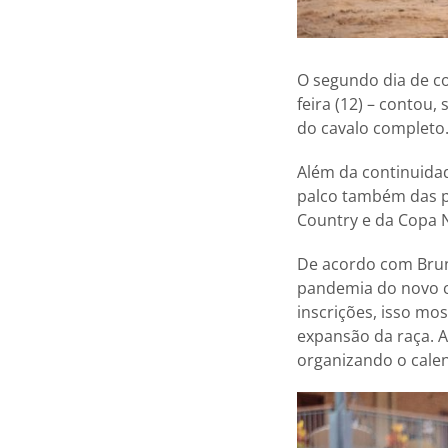
O segundo dia de co
feira (12) – contou
do cavalo completo
Além da continuidad
palco também das pr
Country e
da Copa N
De acordo com Bruno
pandemia do novo c
inscrições, isso mo
expansão da raça. A
organizando o cale