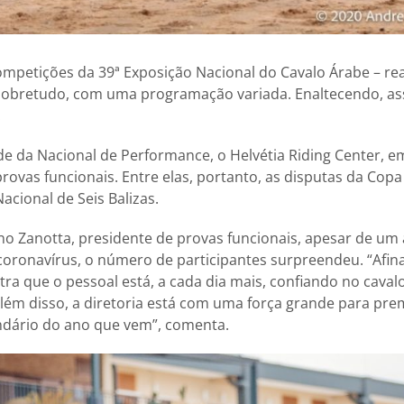
mpetições da 39ª Exposição Nacional do Cavalo Árabe – rea
, sobretudo, com uma programação variada. Enaltecendo, as
.
e da Nacional de Performance, o Helvétia Riding Center, em
ovas funcionais. Entre elas, portanto, as disputas da Copa
acional de Seis Balizas.
 Zanotta, presidente de provas funcionais, apesar de um 
oronavírus, o número de participantes surpreendeu.
“Afin
stra que o pessoal está, a cada dia mais, confiando no cava
lém disso, a diretoria está com uma força grande para pre
ndário do ano que vem”, comenta.