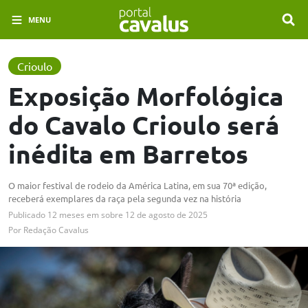
MENU
Crioulo
Exposição Morfológica
do Cavalo Crioulo será
inédita em Barretos
O maior festival de rodeio da América Latina, em sua 70ª edição,
receberá exemplares da raça pela segunda vez na história
Publicado
12 meses em
sobre
12 de agosto de 2025
Por
Redação Cavalus