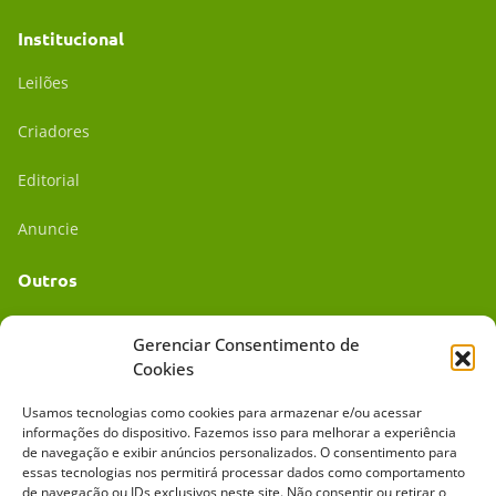
Institucional
Leilões
Criadores
Editorial
Anuncie
Outros
Academia UC
Gerenciar Consentimento de
Cookies
Dr. da Roça
Usamos tecnologias como cookies para armazenar e/ou acessar
Mídia Kit
informações do dispositivo. Fazemos isso para melhorar a experiência
de navegação e exibir anúncios personalizados. O consentimento para
essas tecnologias nos permitirá processar dados como comportamento
de navegação ou IDs exclusivos neste site. Não consentir ou retirar o