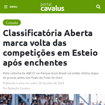
MENU
Crioulo
Classificatória Aberta
marca volta das
competições em Esteio
após enchentes
Pista coberta da ABCCC no Parque Assis Brasil vai sediar última etapa
de provas antes das finais do Freio de Ouro
Publicado
2 anos em
sobre
30 de julho de 2024
Por
Redação Cavalus