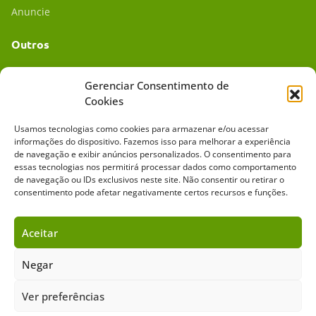
Anuncie
Outros
Academia UC
Gerenciar Consentimento de
Cookies
Dr. da Roça
Usamos tecnologias como cookies para armazenar e/ou acessar
Mídia Kit
informações do dispositivo. Fazemos isso para melhorar a experiência
de navegação e exibir anúncios personalizados. O consentimento para
essas tecnologias nos permitirá processar dados como comportamento
de navegação ou IDs exclusivos neste site. Não consentir ou retirar o
consentimento pode afetar negativamente certos recursos e funções.
Aceitar
Sobre o Cavalus
Leilões
Anuncie
Negar
Ver preferências
Copyright ©️ 2026 • Grupo Cavalus de Comunicação. Todos os direitos
reservados. Este portal é protegido pelo Google Recaptcha.