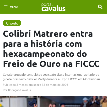
MENU
Crioulo
Colibri Matrero entra
para a história com
hexacampeonato do
Freio de Ouro na FICCC
Cavalo uruguaio conquistou seu sexto título internacional ao lado do
ginete brasileiro Gabriel Marty durante a Expo FICCC, em Montevidéu
Publicado
3 meses em
sobre
12 de maio de 2026
Por
Redação Cavalus