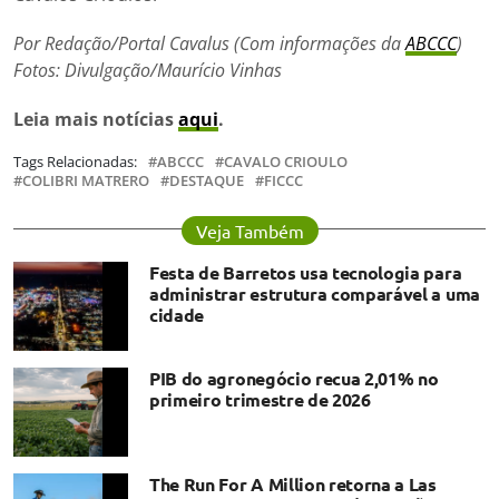
Por Redação/Portal Cavalus (Com informações da
ABCCC
)
Fotos: Divulgação/Maurício Vinhas
Leia mais notícias
aqui
.
Tags Relacionadas:
ABCCC
CAVALO CRIOULO
COLIBRI MATRERO
DESTAQUE
FICCC
Veja Também
Festa de Barretos usa tecnologia para
administrar estrutura comparável a uma
cidade
PIB do agronegócio recua 2,01% no
primeiro trimestre de 2026
The Run For A Million retorna a Las