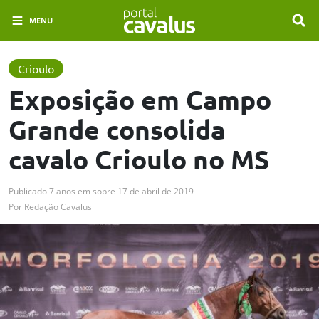
MENU
Crioulo
Exposição em Campo
Grande consolida
cavalo Crioulo no MS
Publicado
7 anos em
sobre
17 de abril de 2019
Por
Redação Cavalus