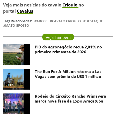
Veja mais notícias do cavalo
Crioulo
no
portal
Cavalus
Tags Relacionadas:
ABCCC
CAVALO CRIOULO
DESTAQUE
MATO GROSSO
Veja Também
PIB do agronegócio recua 2,01% no
primeiro trimestre de 2026
The Run For A Million retorna a Las
Vegas com prêmio de US$ 1 milhão
Rodeio do Circuito Rancho Primavera
marca nova fase da Expo Araçatuba