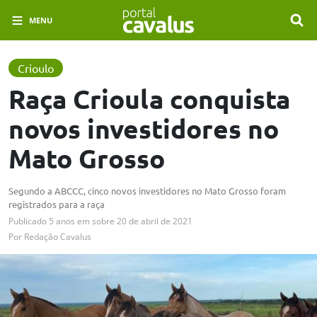
MENU
Crioulo
Raça Crioula conquista
novos investidores no
Mato Grosso
Segundo a ABCCC, cinco novos investidores no Mato Grosso foram
registrados para a raça
Publicado
5 anos em
sobre
20 de abril de 2021
Por
Redação Cavalus