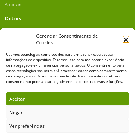
Anuncie
Outros
Academia UC
Gerenciar Consentimento de
Cookies
Dr. da Roça
Usamos tecnologias como cookies para armazenar e/ou acessar
Mídia Kit
informações do dispositivo. Fazemos isso para melhorar a experiência
de navegação e exibir anúncios personalizados. O consentimento para
essas tecnologias nos permitirá processar dados como comportamento
de navegação ou IDs exclusivos neste site. Não consentir ou retirar o
consentimento pode afetar negativamente certos recursos e funções.
Aceitar
Sobre o Cavalus
Leilões
Anuncie
Negar
Ver preferências
Copyright ©️ 2026 • Grupo Cavalus de Comunicação. Todos os direitos
reservados. Este portal é protegido pelo Google Recaptcha.