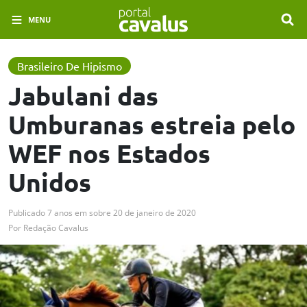
MENU
Brasileiro De Hipismo
Jabulani das
Umburanas estreia pelo
WEF nos Estados
Unidos
Publicado
7 anos em
sobre
20 de janeiro de 2020
Por
Redação Cavalus