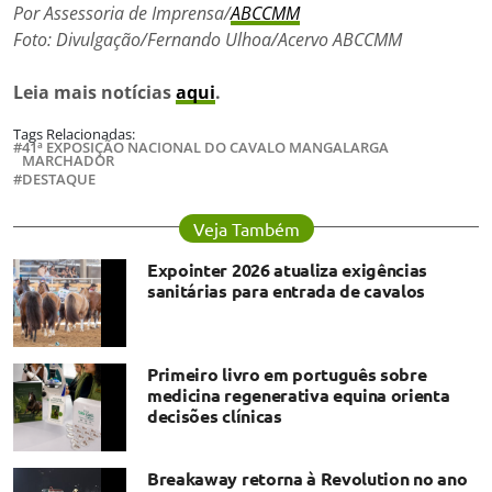
Por Assessoria de Imprensa/
ABCCMM
Foto: Divulgação/Fernando Ulhoa/Acervo ABCCMM
Leia mais notícias
aqui
.
Tags Relacionadas:
41ª EXPOSIÇÃO NACIONAL DO CAVALO MANGALARGA
MARCHADOR
DESTAQUE
Veja Também
Expointer 2026 atualiza exigências
sanitárias para entrada de cavalos
Primeiro livro em português sobre
medicina regenerativa equina orienta
decisões clínicas
Breakaway retorna à Revolution no ano