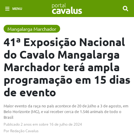
MENU
Mangalarga Marchador
41ª Exposição Nacional
do Cavalo Mangalarga
Marchador terá ampla
programação em 15 dias
de evento
Maior evento da raça no país acontece de 20 de julho a 3 de agosto, em
Belo Horizonte (MG), e vai receber cerca de 1.546 animais de todo o
Brasil
Publicado
2 anos em
sobre
16 de julho de 2024
Por
Redação Cavalus