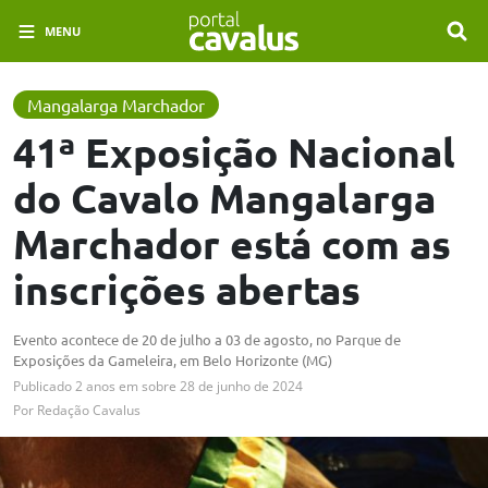
MENU
Mangalarga Marchador
41ª Exposição Nacional
do Cavalo Mangalarga
Marchador está com as
inscrições abertas
Evento acontece de 20 de julho a 03 de agosto, no Parque de
Exposições da Gameleira, em Belo Horizonte (MG)
Publicado
2 anos em
sobre
28 de junho de 2024
Por
Redação Cavalus