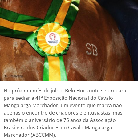
No próximo mês de julho, Belo Horizonte se prepara
para sediar a 41ª Exposição Nacional do Cavalo
Mangalarga Marchador, um evento que marca não
apenas o encontro de criadores e entusiastas, mas
também o aniversário de 75 anos da Associação
Brasileira dos Criadores do Cavalo Mangalarga
Marchador (ABCCMM).