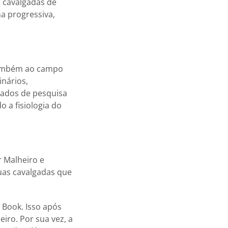
s cavalgadas de
ha progressiva,
 também ao campo
inários,
 dados de pesquisa
o a fisiologia do
r Malheiro e
uas cavalgadas que
 Book. Isso após
eiro. Por sua vez, a