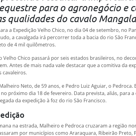
questre para o agronegócio e c
as qualidades do cavalo Mangal
para a Expedição Velho Chico, no dia 04 de setembro, no P
do, a cavalgada irá percorrer toda a bacia do rio São Fran
to de 4 mil quilômetros.
o Velho Chico passará por seis estados brasileiros, no deco
em. Antes de mais nada vale destacar que a comitiva da e
 cavaleiros.
 Malheiro Neto, de 59 anos, e Pedro Luiz Aguiar, o Pedroca. 
no próximo dia 18 de fevereiro. Data prevista, aliás, para a
egada da expedição à foz do rio São Francisco.
pedição
mana na estrada, Malheiro e Pedroca cruzaram a região no
assaram por municípios como Araraquara, Ribeirão Preto, 