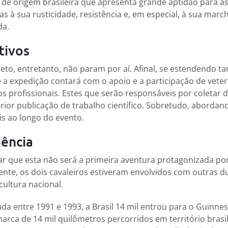
de origem brasileira que apresenta grande aptidão para a
s à sua rusticidade, resistência e, em especial, à sua marc
da.
tivos
jeto, entretanto, não param por aí. Afinal, se estendendo
e a expedição contará com o apoio e a participação de veter
os profissionais. Estes que serão responsáveis por coletar
rior publicação de trabalho científico. Sobretudo, abordand
is ao longo do evento.
iência
car que esta não será a primeira aventura protagonizada po
nte, os dois cavaleiros estiveram envolvidos com outras d
ultura nacional.
ada entre 1991 e 1993, a Brasil 14 mil entrou para o Guinnes
arca de 14 mil quilômetros percorridos em território brasil