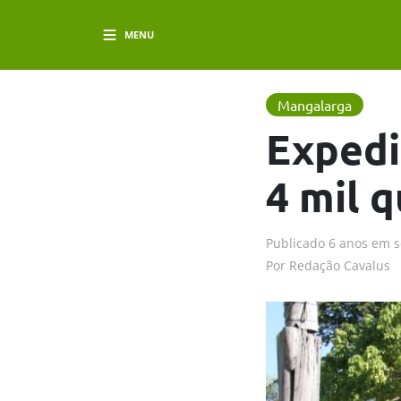
MENU
Mangalarga
Expedi
4 mil 
Publicado
6 anos em
s
Por
Redação Cavalus