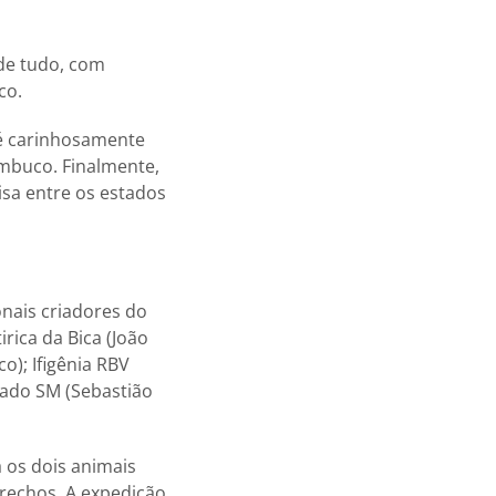
 de tudo, com
co.
o é carinhosamente
ambuco. Finalmente,
isa entre os estados
onais criadores do
irica da Bica (João
o); Ifigênia RBV
rado SM (Sebastião
á os dois animais
rechos. A expedição