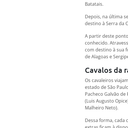
Batatais.
Depois, na última s
destino à Serra da C
A partir deste pont
conhecido. Atravess
com destino à sua f
de Alagoas e Sergip
Cavalos da 
Os cavaleiros viaja
estado de São Paulo.
Pacheco Galvão de F
(Luis Augusto Opice
Malheiro Neto).
Dessa forma, cada ca
extras ficam à dis