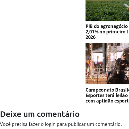
PIB do agronegócio
2,01% no primeiro t
2026
Campeonato Brasile
Esportes terá leilão
com aptidão esport
Deixe um comentário
Você precisa fazer o
login
para publicar um comentário.