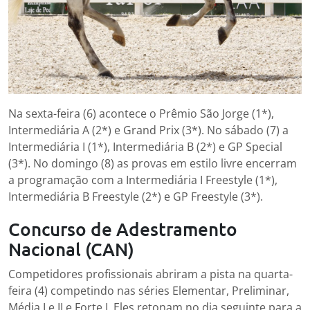
Na sexta-feira (6) acontece o Prêmio São Jorge (1*),
Intermediária A (2*) e Grand Prix (3*). No sábado (7) a
Intermediária I (1*), Intermediária B (2*) e GP Special
(3*). No domingo (8) as provas em estilo livre encerram
a programação com a Intermediária I Freestyle (1*),
Intermediária B Freestyle (2*) e GP Freestyle (3*).
Concurso de Adestramento
Nacional (CAN)
Competidores profissionais abriram a pista na quarta-
feira (4) competindo nas séries Elementar, Preliminar,
Média I e II e Forte I. Eles retonam no dia seguinte para a