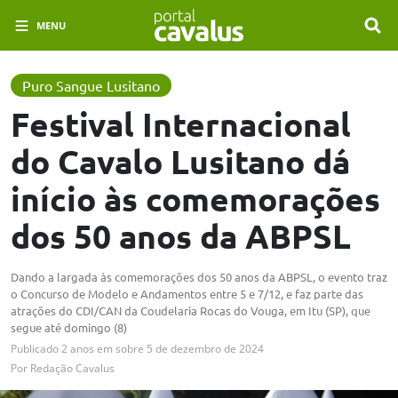
MENU
Puro Sangue Lusitano
Festival Internacional
do Cavalo Lusitano dá
início às comemorações
dos 50 anos da ABPSL
Dando a largada às comemorações dos 50 anos da ABPSL, o evento traz
o Concurso de Modelo e Andamentos entre 5 e 7/12, e faz parte das
atrações do CDI/CAN da Coudelaria Rocas do Vouga, em Itu (SP), que
segue até domingo (8)
Publicado
2 anos em
sobre
5 de dezembro de 2024
Por
Redação Cavalus