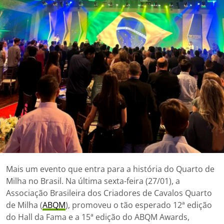
Mais um evento que entra para a história do Quarto de
Milha no Brasil. Na última sexta-feira (27/01), a
Associação Brasileira dos Criadores de Cavalos Quarto
de Milha (
ABQM
), promoveu o tão esperado 12ª edição
do Hall da Fama e a 15ª edição do ABQM Awards,