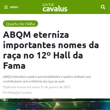
MENU
Quarto De Milha
ABQM eterniza
importantes nomes da
raça no 12º Hall da
Fama
ABQM eternizou quatro personalidades e quatro animais que
contribuíram com a história da raça no país
Publicado
4 anos em
sobre
31 de janeiro de 2023
Por
Redação Cavalus