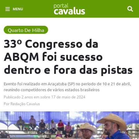
MENU
Quarto De Milha
33º Congresso da
ABQM foi sucesso
dentro e fora das pistas
Evento foi realizado em Araçatuba (SP) no período de 10 e 21 de abril,
reunindo competidores de vários estados brasileiros
Publicado
2 anos em
sobre
17 de maio de 2024
Por
Redação Cavalus