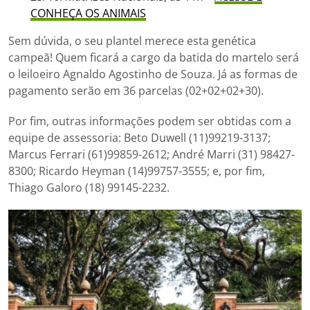
CONHEÇA OS ANIMAIS
Sem dúvida, o seu plantel merece esta genética
campeã! Quem ficará a cargo da batida do martelo será
o leiloeiro Agnaldo Agostinho de Souza. Já as formas de
pagamento serão em 36 parcelas (02+02+02+30).
Por fim, outras informações podem ser obtidas com a
equipe de assessoria: Beto Duwell (11)99219-3137;
Marcus Ferrari (61)99859-2612; André Marri (31) 98427-
8300; Ricardo Heyman (14)99757-3555; e, por fim,
Thiago Galoro (18) 99145-2232.