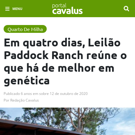
MENU
Quarto De Milha
Em quatro dias, Leilão
Paddock Ranch reúne o
que há de melhor em
genética
Publicado
6 anos em
sobre
12 de outubro de 2020
Por
Redação Cavalus