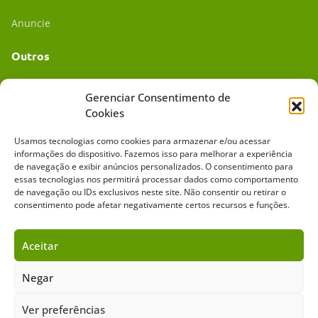
Anuncie
Outros
Academia UC
Gerenciar Consentimento de
Cookies
Dr. da Roça
Usamos tecnologias como cookies para armazenar e/ou acessar
Mídia Kit
informações do dispositivo. Fazemos isso para melhorar a experiência
de navegação e exibir anúncios personalizados. O consentimento para
essas tecnologias nos permitirá processar dados como comportamento
de navegação ou IDs exclusivos neste site. Não consentir ou retirar o
consentimento pode afetar negativamente certos recursos e funções.
Aceitar
Sobre o Cavalus
Leilões
Anuncie
Negar
Ver preferências
Copyright ©️ 2026 • Grupo Cavalus de Comunicação. Todos os direitos