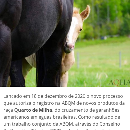
Lançado em 18 de dezembro de 2020 o novo processo
que autoriza o registro na ABQM de novos produtos da
raça
Quarto de Milha
, do cruzamento de garanhões
americanos em éguas brasileiras. Como resultado de
um trabalho conjunto da ABQM, através do Conselho