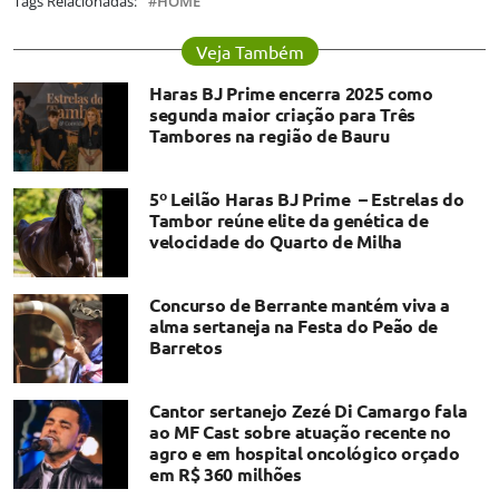
Tags Relacionadas:
HOME
Veja Também
Haras BJ Prime encerra 2025 como
segunda maior criação para Três
Tambores na região de Bauru
5º Leilão Haras BJ Prime – Estrelas do
Tambor reúne elite da genética de
velocidade do Quarto de Milha
Concurso de Berrante mantém viva a
alma sertaneja na Festa do Peão de
Barretos
Cantor sertanejo Zezé Di Camargo fala
ao MF Cast sobre atuação recente no
agro e em hospital oncológico orçado
em R$ 360 milhões