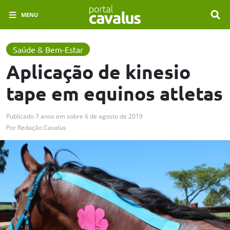
MENU
Saúde & Bem-Estar
Aplicação de kinesio
tape em equinos atletas
Publicado
7 anos em
sobre
6 de agosto de 2019
Por
Redação Cavalus