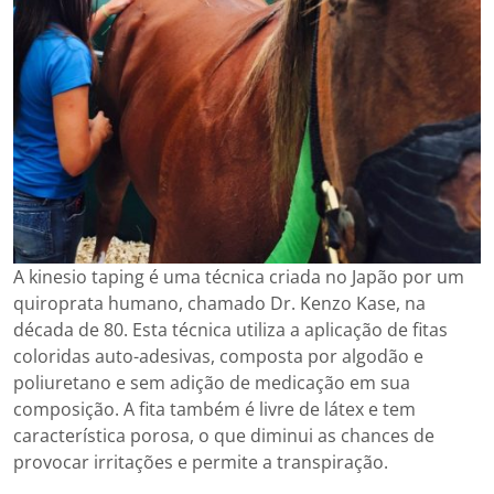
A kinesio taping é uma técnica criada no Japão por um
quiroprata humano, chamado Dr. Kenzo Kase, na
década de 80. Esta técnica utiliza a aplicação de fitas
coloridas auto-adesivas, composta por algodão e
poliuretano e sem adição de medicação em sua
composição. A fita também é livre de látex e tem
característica porosa, o que diminui as chances de
provocar irritações e permite a transpiração.