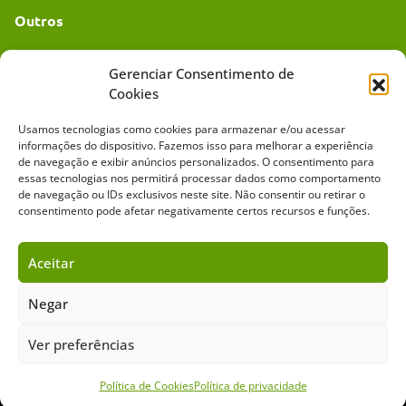
Outros
Academia UC
Gerenciar Consentimento de
Cookies
Dr. da Roça
Usamos tecnologias como cookies para armazenar e/ou acessar
Mídia Kit
informações do dispositivo. Fazemos isso para melhorar a experiência
de navegação e exibir anúncios personalizados. O consentimento para
essas tecnologias nos permitirá processar dados como comportamento
de navegação ou IDs exclusivos neste site. Não consentir ou retirar o
consentimento pode afetar negativamente certos recursos e funções.
Aceitar
Sobre o Cavalus
Leilões
Anuncie
Negar
Ver preferências
Copyright ©️ 2026 • Grupo Cavalus de Comunicação. Todos os direitos
reservados. Este portal é protegido pelo Google Recaptcha.
Política de Privacidade
|
Termos de Serviço
Política de Cookies
Política de privacidade