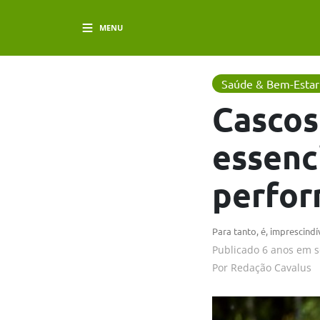
MENU
Saúde & Bem-Estar
Cascos
essenc
perfo
Para tanto, é, imprescind
Publicado
6 anos em
s
Por
Redação Cavalus