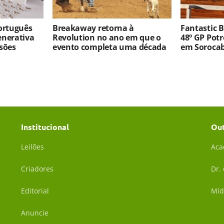
português
Breakaway retorna à
Fantastic 
enerativa
Revolution no ano em que o
48º GP Pot
sões
evento completa uma década
em Soroca
Institucional
Ou
Leilões
Aca
Criadores
Dr.
Editorial
Míd
Anuncie