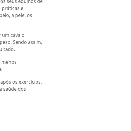
dos seus equinos de
 práticas e
pelo, a pele, os
r um cavalo
 peso. Sendo assim,
ultado.
 e menos
a.
após os exercícios.
a saúde dos