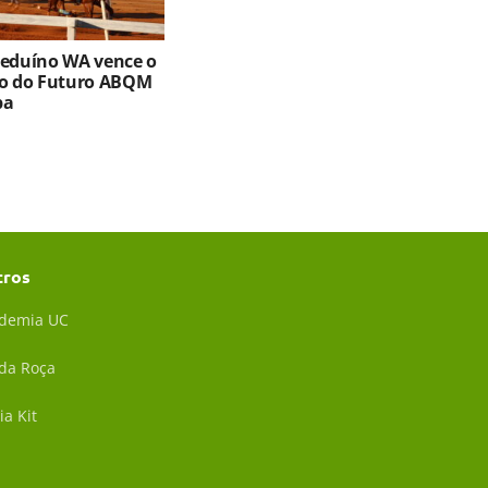
Beduíno WA vence o
ro do Futuro ABQM
ba
tros
demia UC
 da Roça
ia Kit