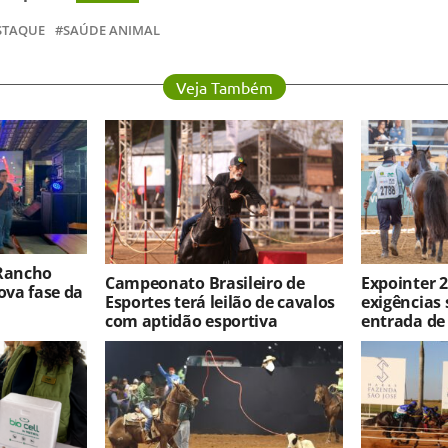
STAQUE
SAÚDE ANIMAL
Veja Também
 Rancho
Campeonato Brasileiro de
Expointer 2
va fase da
Esportes terá leilão de cavalos
exigências 
com aptidão esportiva
entrada de