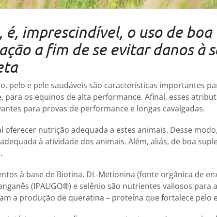
 é, imprescindível, o uso de boa
ção a fim de se evitar danos à 
eta
o, pelo e pele saudáveis são características importantes p
, para os equinos de alta performance. Afinal, esses atribu
antes para provas de performance e longas cavalgadas.
al oferecer nutrição adequada a estes animais. Desse mod
adequada à atividade dos animais. Além, aliás, de boa sup
.
tos à base de Biotina, DL-Metionina (fonte orgânica de enx
nganês (IPALIGO®) e selênio são nutrientes valiosos para 
am a produção de queratina – proteína que fortalece pelo e