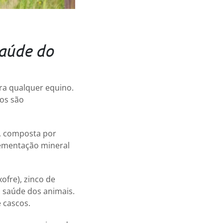
saúde do
ara qualquer equino.
tos são
o, composta por
lementação mineral
ofre), zinco de
a saúde dos animais.
 cascos.