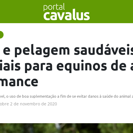
 e pelagem saudávei
iais para equinos de 
rmance
ível, o uso de boa suplementação a fim de se evitar danos à saúde do animal 
obre
2 de novembro de 2020