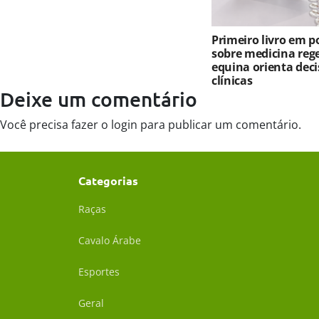
Primeiro livro em 
sobre medicina reg
equina orienta deci
clínicas
Deixe um comentário
Você precisa fazer o
login
para publicar um comentário.
Categorias
Raças
Cavalo Árabe
Esportes
Geral