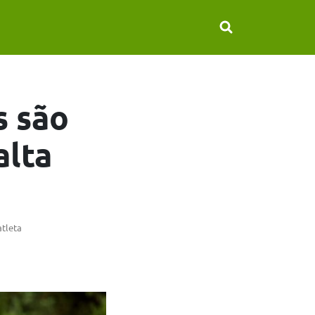
s são
alta
atleta