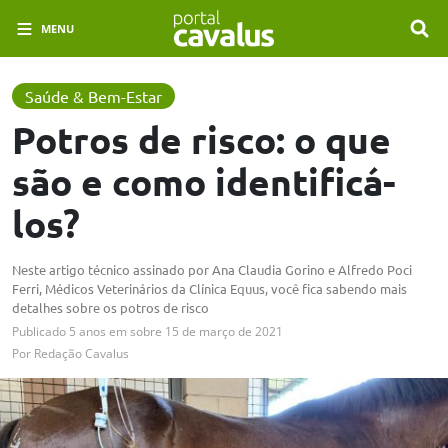
MENU
Saúde & Bem-Estar
Potros de risco: o que
são e como identificá-
los?
Neste artigo técnico assinado por Ana Claudia Gorino e Alfredo Poci
Ferri, Médicos Veterinários da Clínica Equus, você fica sabendo mais
detalhes sobre os potros de risco
Publicado
5 anos em
sobre
15 de março de 2021
Por
Redação Cavalus