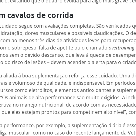
ício, evitando que o quadro evolua para algo mais grave”, ex
m cavalos de corrida
 cuidado segue com avaliações completas. São verificados q
idratação, dores musculares e possíveis claudicações. O 
 com ao menos três dias de atividades leves para recuperaç
 como sobrepeso, falta de apetite ou o chamado
overtraining
einos sem o devido descanso, que leva à queda de desempen
 do risco de lesões – devem acender o alerta para o criado
 aliada à boa suplementação reforça esse cuidado. Uma die
ais e volumoso de qualidade, é indispensável. Em períodos
ursos como eletrólitos, elementos antioxidantes e supleme
“Os animais de alta performance são muito exigidos. A incl
rtiva no manejo nutricional, de acordo com as necessidad
e que eles estejam prontos para competir em alto nível”, com
ta performance, por exemplo, a suplementação diária é essen
diga muscular, como no caso do recente lançamento da Vet