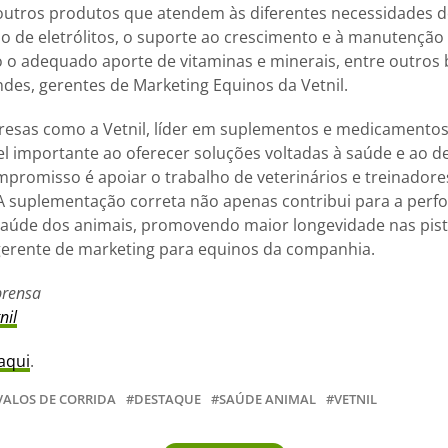
 outros produtos que atendem às diferentes necessidades do
ão de eletrólitos, o suporte ao crescimento e à manutenção
 adequado aporte de vitaminas e minerais, entre outros b
des, gerentes de Marketing Equinos da Vetnil.
resas como a Vetnil, líder em suplementos e medicamentos
importante ao oferecer soluções voltadas à saúde e ao 
promisso é apoiar o trabalho de veterinários e treinador
 A suplementação correta não apenas contribui para a per
saúde dos animais, promovendo maior longevidade nas pist
gerente de marketing para equinos da companhia.
prensa
nil
aqui
.
VALOS DE CORRIDA
DESTAQUE
SAÚDE ANIMAL
VETNIL