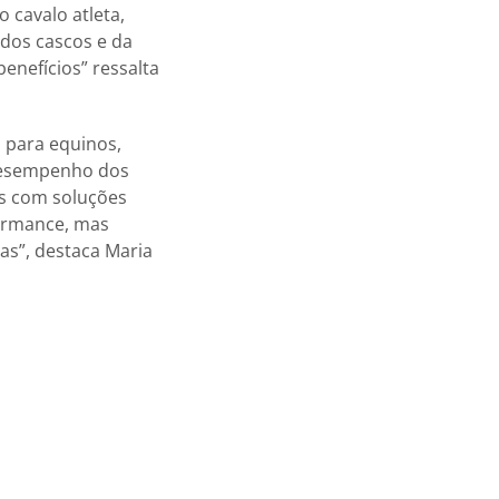
 cavalo atleta,
 dos cascos e da
enefícios” ressalta
 para equinos,
desempenho dos
es com soluções
formance, mas
as”, destaca Maria