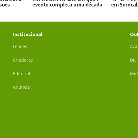
sões
evento completa uma década
em Soroca
Institucional
Ou
Leilões
Aca
Criadores
Dr.
Editorial
Míd
Anuncie