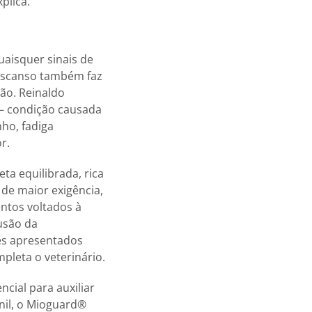
plica.
uaisquer sinais de
descanso também faz
ão. Reinaldo
– condição causada
ho, fadiga
r.
ta equilibrada, rica
 de maior exigência,
ntos voltados à
usão da
es apresentados
pleta o veterinário.
cial para auxiliar
nil, o Mioguard®