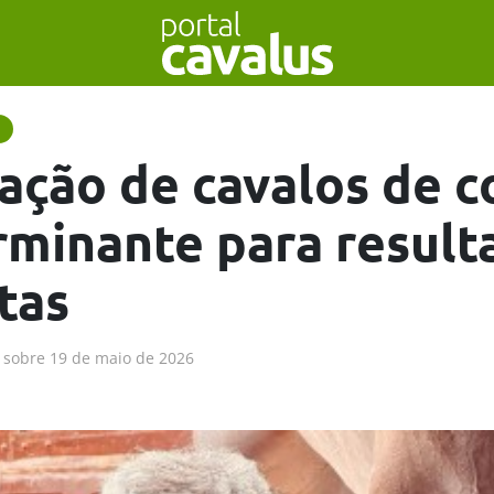
ação de cavalos de c
rminante para result
tas
sobre
19 de maio de 2026