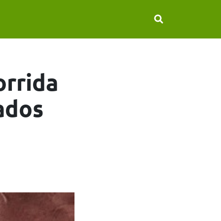
orrida
ados