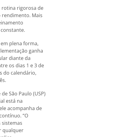
 rotina rigorosa de
o rendimento. Mais
reinamento
 constante.
 em plena forma,
uplementação ganha
lar diante da
re os dias 1 e 3 de
s do calendário,
ês.
 de São Paulo (USP)
al está na
s, ele acompanha de
contínuo. “O
s sistemas
ar qualquer