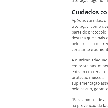
alteração logo no in
Cuidados co
Após as corridas, o
alteração, como des
parte do protocolo,
destaca que sinais
pelo excesso de tr
constante e aumento
A nutrição adequada
em proteínas, miner
entram em cena rec
proteção muscular. 
suplementação asse
pelo cavalo, garant
“Para animais de al
na prevenção da fa