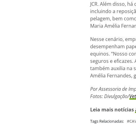
JCR. Além disso, há
incluindo a reposiç
pelagem, bem como o
Maria Amélia Fernan
Nesse cenário, emp
desempenham papel 
equinos. “Nosso com
seguros e eficazes.
também auxilia na 
Amélia Fernandes, 
Por Assessoria de Im
Fotos: Divulgação/
Vet
Leia mais notícias
Tags Relacionadas:
CA