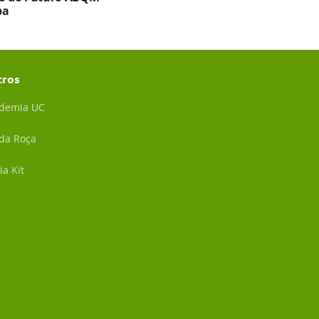
ba
tros
demia UC
 da Roça
ia Kit