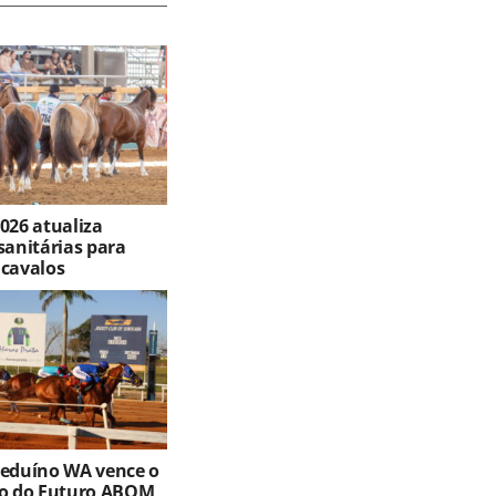
026 atualiza
sanitárias para
 cavalos
Beduíno WA vence o
ro do Futuro ABQM