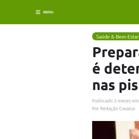
MENU
Saúde & Bem-Estar
Prepar
é dete
nas pis
Publicado
3 meses em
Por
Redação Cavalus