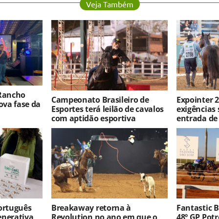
Veja Também
 Rancho
Campeonato Brasileiro de
Expointer 2
va fase da
Esportes terá leilão de cavalos
exigências 
com aptidão esportiva
entrada de
português
Breakaway retorna à
Fantastic 
enerativa
Revolution no ano em que o
48º GP Pot