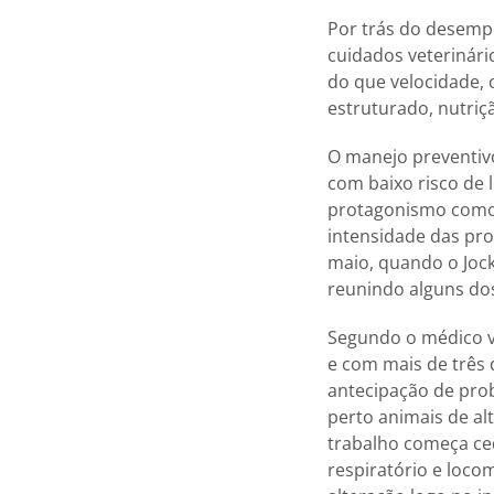
Por trás do desempe
cuidados veterinári
do que velocidade,
estruturado, nutri
O manejo preventiv
com baixo risco de
protagonismo como a
intensidade das pro
maio, quando o Jock
reunindo alguns dos
Segundo o médico v
e com mais de três 
antecipação de prob
perto animais de al
trabalho começa ced
respiratório e locom