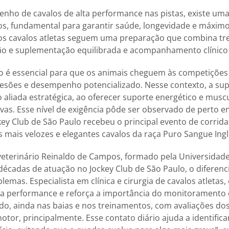
nho de cavalos de alta performance nas pistas, existe uma
os, fundamental para garantir saúde, longevidade e máxim
 os cavalos atletas seguem uma preparação que combina t
ção e suplementação equilibrada e acompanhamento clínico
o é essencial para que os animais cheguem às competições
 lesões e desempenho potencializado. Nesse contexto, a s
liada estratégica, ao oferecer suporte energético e muscu
vas. Esse nível de exigência pôde ser observado de perto ent
ey Club de São Paulo recebeu o principal evento de corrida
 mais velozes e elegantes cavalos da raça Puro Sangue Ingl
eterinário Reinaldo de Campos, formado pela Universidade
décadas de atuação no Jockey Club de São Paulo, o diferenci
lemas. Especialista em clínica e cirurgia de cavalos atleta
ta performance e reforça a importância do monitoramento 
o, ainda nas baias e nos treinamentos, com avaliações do
otor, principalmente. Esse contato diário ajuda a identific