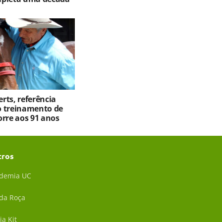
rts, referência
 treinamento de
orre aos 91 anos
tros
demia UC
 da Roça
ia Kit