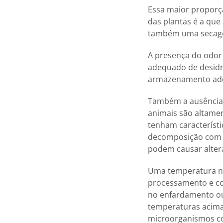
Essa maior proporç
das plantas é a que
também uma secagem
A presença do odor 
adequado de desidr
armazenamento adeq
Também a ausência 
animais são altame
tenham característ
decomposição com p
podem causar alte
Uma temperatura no
processamento e co
no enfardamento o
temperaturas acima
microorganismos co