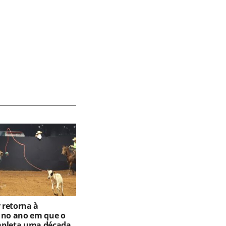
retorna à
 no ano em que o
mpleta uma década