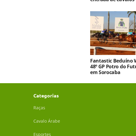
Fantastic Beduíno 
48º GP Potro do Fu
em Sorocaba
Categorias
Raças
Cavalo Árabe
Esportes