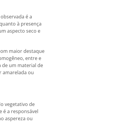
r observada é a
 quanto à presença
um aspecto seco e
a com maior destaque
homogêneo, entre e
a de um material de
r amarelada ou
do vegetativo de
e é a responsável
mo aspereza ou