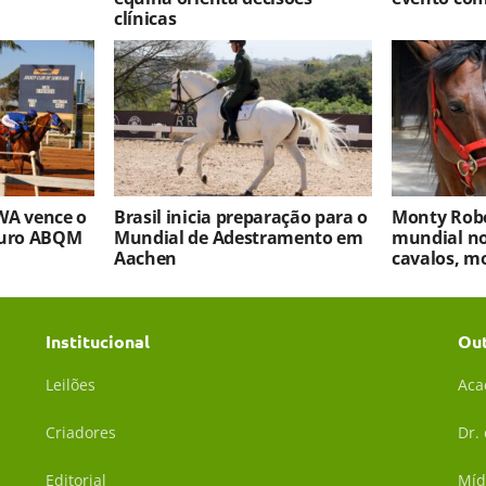
clínicas
WA vence o
Brasil inicia preparação para o
Monty Robe
turo ABQM
Mundial de Adestramento em
mundial no
Aachen
cavalos, m
Institucional
Ou
Leilões
Aca
Criadores
Dr.
Editorial
Míd