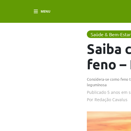
MENU
Saúde & Bem-Estar
Saiba 
feno – 
Considera-se como feno t
leguminosa
Publicado
5 anos em
s
Por
Redação Cavalus