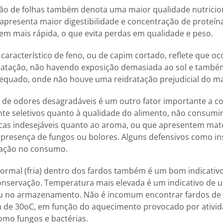
ão de folhas também denota uma maior qualidade nutriciona
 apresenta maior digestibilidade e concentração de proteí
 mais rápida, o que evita perdas em qualidade e peso.
característico de feno, ou de capim cortado, reflete que 
atação, não havendo exposição demasiada ao sol e tamb
uado, onde não houve uma reidratação prejudicial do mat
de odores desagradáveis é um outro fator importante a co
nte seletivos quanto à qualidade do alimento, não consum
icas indesejáveis quanto ao aroma, ou que apresentem mat
resença de fungos ou bolores. Alguns defensivos como in
ração no consumo.
rmal (fria) dentro dos fardos também é um bom indicativo
nservação. Temperatura mais elevada é um indicativo de
u no armazenamento. Não é incomum encontrar fardos de
 de 30oC, em função do aquecimento provocado por ativid
mo fungos e bactérias.