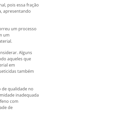
l, pois essa fração
na, apresentando
ocorreu um processo
ém um
erial.
nsiderar. Alguns
indo aqueles que
erial em
seticidas também
 de qualidade no
 umidade inadequada
 feno com
ade de