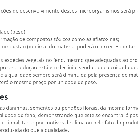
ições de desenvolvimento desses microorganismos será pr
ade (peso);
formação de compostos tóxicos como as aflatoxinas;
 combustão (queima) do material poderá ocorrer esponta
as espécies vegetais no feno, mesmo que adequadas ao pro
mpo de produção está em declínio, sendo pouco cuidado qu
ue a qualidade sempre será diminuída pela presença de mat
e terá o mesmo preço por unidade de peso.
es
as daninhas, sementes ou pendões florais, da mesma forma
alidade do feno, demonstrando que este se encontra já pas
ricional, tanto por motivos de clima ou pelo fato do produt
produzida do que a qualidade.