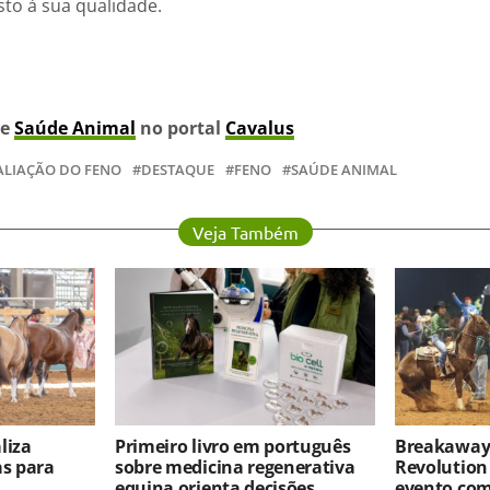
to à sua qualidade.
de
Saúde Animal
no portal
Cavalus
ALIAÇÃO DO FENO
DESTAQUE
FENO
SAÚDE ANIMAL
Veja Também
liza
Primeiro livro em português
Breakaway 
as para
sobre medicina regenerativa
Revolution
equina orienta decisões
evento co