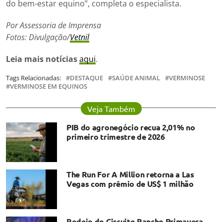
do bem-estar equino”, completa o especialista.
Por Assessoria de Imprensa
Fotos: Divulgação/
Vetnil
Leia mais notícias
aqui
.
Tags Relacionadas:
DESTAQUE
SAÚDE ANIMAL
VERMINOSE
VERMINOSE EM EQUINOS
Veja Também
PIB do agronegócio recua 2,01% no
primeiro trimestre de 2026
The Run For A Million retorna a Las
Vegas com prêmio de US$ 1 milhão
Rodeio do Circuito Rancho Primavera