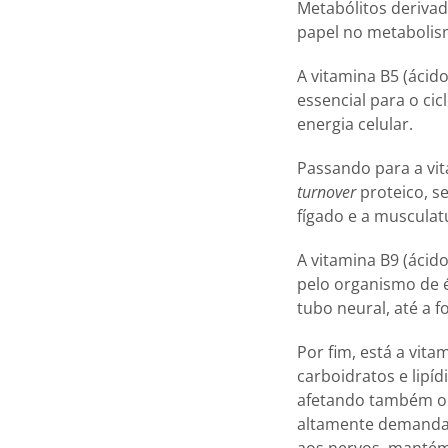
Metabólitos deriv
papel no metabolis
A vitamina B5 (ácid
essencial para o ci
energia celular.
Passando para a vita
turnover
proteico, s
fígado e a musculat
A vitamina B9 (ácid
pelo organismo de é
tubo neural, até a f
Por fim, está a vit
carboidratos e lipí
afetando também o a
altamente demandad
aos nervos, mantém