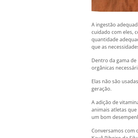
A ingestão adequada
cuidado com eles, c
quantidade adequad
que as necessidades
Dentro da gama de n
orgânicas necessár
Elas não são usada
geração.
A adição de vitamin
animais atletas qu
um bom desempen
Conversamos com o 
Kauê Ribeiro da Sil