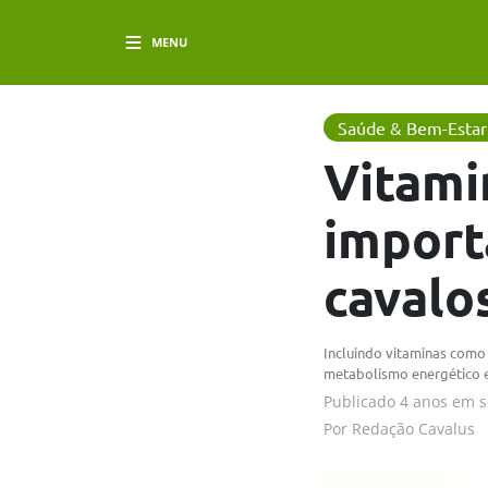
MENU
Saúde & Bem-Estar
Vitami
import
cavalo
Incluindo vitaminas como 
metabolismo energético e 
Publicado
4 anos em
s
Por
Redação Cavalus