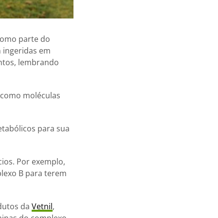
 Como parte do
m ingeridas em
ntos, lembrando
s como moléculas
tabólicos para sua
cios. Por exemplo,
plexo B para terem
dutos da
Vetnil
,
aminas do complexo