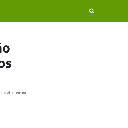
ão
os
, por atuarem no