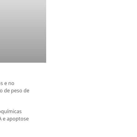
os e no
ho de peso de
ioquímicas
A e apoptose