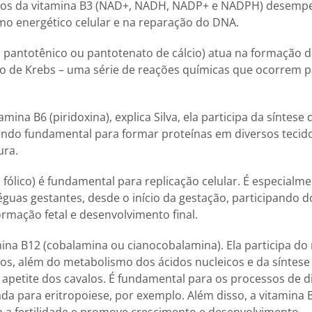
ados da vitamina B3 (NAD+, NADH, NADP+ e NADPH) desem
mo energético celular e na reparação do DNA.
o pantotênico ou pantotenato de cálcio) atua na formação 
clo de Krebs – uma série de reações químicas que ocorrem 
mina B6 (piridoxina), explica Silva, ela participa da síntese 
endo fundamental para formar proteínas em diversos tecid
ura.
o fólico) é fundamental para replicação celular. É especia
guas gestantes, desde o início da gestação, participando 
ormação fetal e desenvolvimento final.
amina B12 (cobalamina ou cianocobalamina). Ela participa d
dios, além do metabolismo dos ácidos nucleicos e da síntese
petite dos cavalos. É fundamental para os processos de di
a para eritropoiese, por exemplo. Além disso, a vitamina 
 a fertilidade e promove crescimento e desenvolvimento.