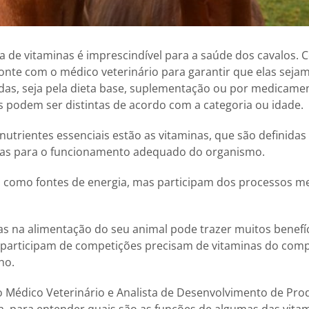
 de vitaminas é imprescindível para a saúde dos cavalos.
onte com o médico veterinário para garantir que elas seja
as, seja pela dieta base, suplementação ou por medicame
 podem ser distintas de acordo com a categoria ou idade.
utrientes essenciais estão as vitaminas, que são definida
ias para o funcionamento adequado do organismo.
s como fontes de energia, mas participam dos processos me
as na alimentação do seu animal pode trazer muitos benefí
e participam de competições precisam de vitaminas do com
ho.
Médico Veterinário e Analista de Desenvolvimento de Pro
va, para entender quais são as funções de algumas das vit