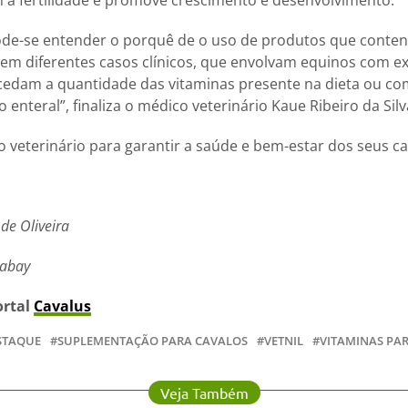
ode-se entender o porquê de o uso de produtos que conte
 em diferentes casos clínicos, que envolvam equinos com ex
cedam a quantidade das vitaminas presente na dieta ou c
enteral”, finaliza o médico veterinário Kaue Ribeiro da Silv
 veterinário para garantir a saúde e bem-estar dos seus ca
de Oliveira
xabay
ortal
Cavalus
STAQUE
SUPLEMENTAÇÃO PARA CAVALOS
VETNIL
VITAMINAS PA
Veja Também