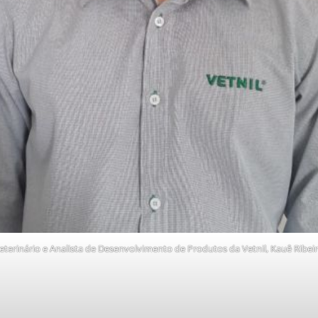
terinário e Analista de Desenvolvimento de Produtos da Vetnil, Kauê Ribeir