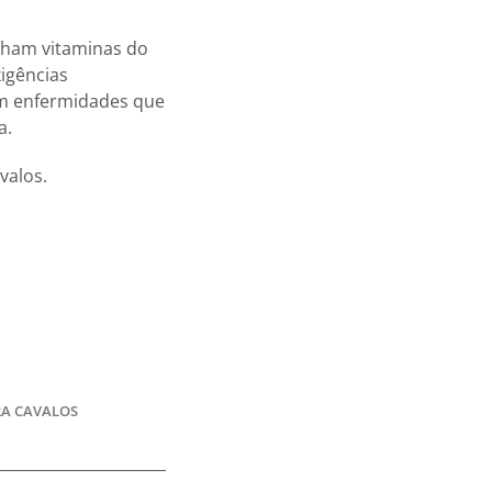
nham vitaminas do
igências
om enfermidades que
a.
valos.
RA CAVALOS