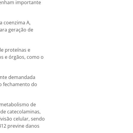
penham importante
da coenzima A,
para geração de
de proteínas e
os e órgãos, como o
lmente demandada
do fechamento do
o metabolismo de
 de catecolaminas,
visão celular, sendo
B12 previne danos