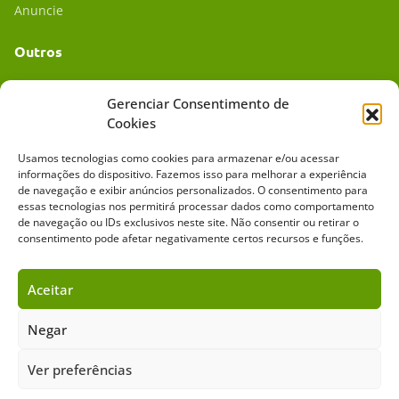
Anuncie
Outros
Academia UC
Gerenciar Consentimento de
Cookies
Dr. da Roça
Usamos tecnologias como cookies para armazenar e/ou acessar
Mídia Kit
informações do dispositivo. Fazemos isso para melhorar a experiência
de navegação e exibir anúncios personalizados. O consentimento para
essas tecnologias nos permitirá processar dados como comportamento
de navegação ou IDs exclusivos neste site. Não consentir ou retirar o
consentimento pode afetar negativamente certos recursos e funções.
Aceitar
Sobre o Cavalus
Leilões
Anuncie
Negar
Ver preferências
Copyright ©️ 2026 • Grupo Cavalus de Comunicação. Todos os direitos
reservados. Este portal é protegido pelo Google Recaptcha.