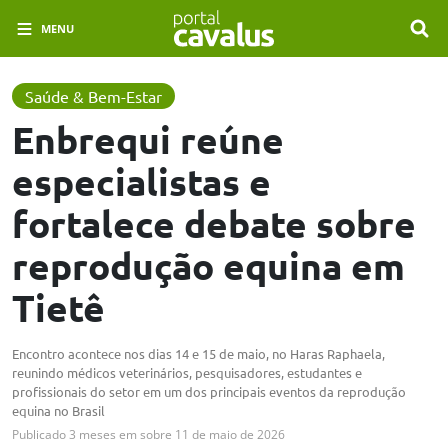
MENU
Saúde & Bem-Estar
Enbrequi reúne
especialistas e
fortalece debate sobre
reprodução equina em
Tietê
Encontro acontece nos dias 14 e 15 de maio, no Haras Raphaela,
reunindo médicos veterinários, pesquisadores, estudantes e
profissionais do setor em um dos principais eventos da reprodução
equina no Brasil
Publicado
3 meses em
sobre
11 de maio de 2026