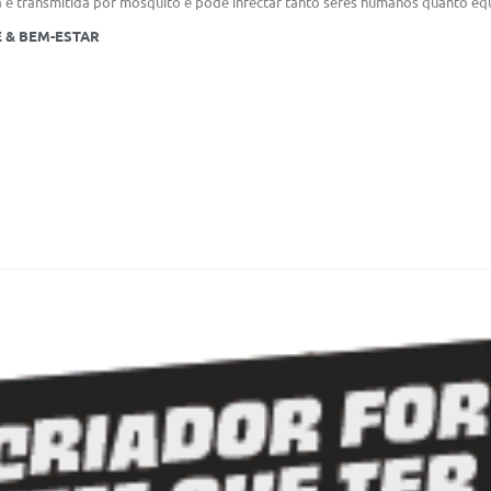
 é transmitida por mosquito e pode infectar tanto seres humanos quanto eq
 & BEM-ESTAR