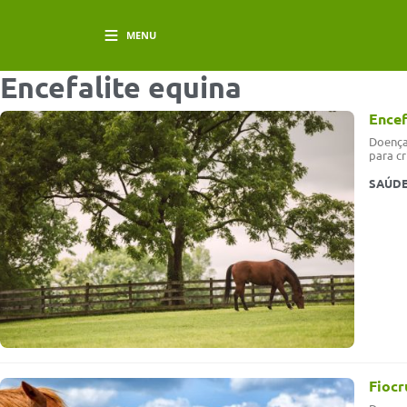
MENU
Encefalite equina
Encef
Doença
para c
SAÚDE
Fiocr