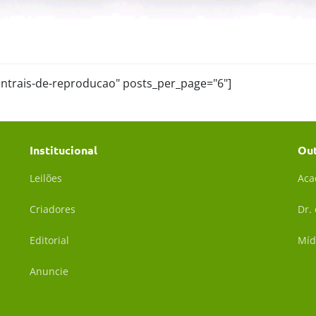
centrais-de-reproducao" posts_per_page="6"]
Institucional
Ou
Leilões
Aca
Criadores
Dr.
Editorial
Míd
Anuncie