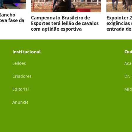
 Rancho
Campeonato Brasileiro de
Expointer 2
va fase da
Esportes terá leilão de cavalos
exigências 
com aptidão esportiva
entrada de
Institucional
Ou
Leilões
Aca
Criadores
Dr.
Editorial
Míd
Anuncie