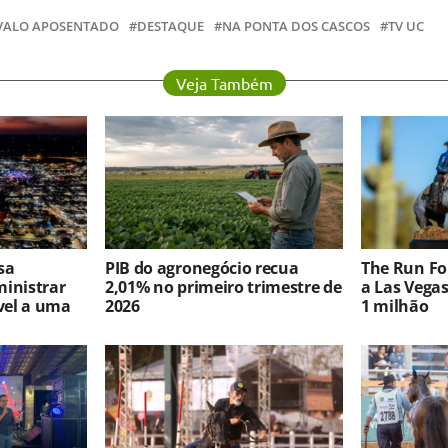
VALO APOSENTADO
DESTAQUE
NA PONTA DOS CASCOS
TV UC
Veja Também
sa
PIB do agronegócio recua
The Run For
ministrar
2,01% no primeiro trimestre de
a Las Vega
vel a uma
2026
1 milhão