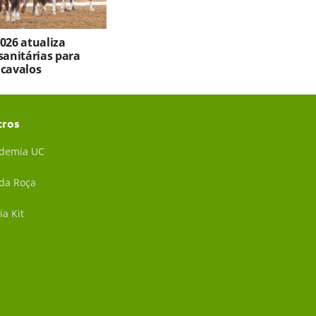
026 atualiza
sanitárias para
 cavalos
tros
demia UC
 da Roça
ia Kit