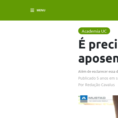
MENU
Academia UC
É prec
apose
Além de esclarecer essa 
Publicado
5 anos em
s
Por
Redação Cavalus