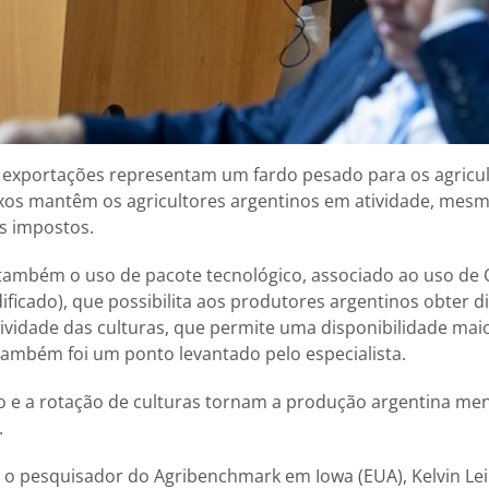
 exportações representam um fardo pesado para os agricu
aixos mantêm os agricultores argentinos em atividade, mes
s impostos.
u também o uso de pacote tecnológico, associado ao uso d
icado), que possibilita aos produtores argentinos obter d
atividade das culturas, que permite uma disponibilidade mai
 também foi um ponto levantado pelo especialista.
olo e a rotação de culturas tornam a produção argentina m
.
á o pesquisador do Agribenchmark em Iowa (EUA), Kelvin Lei