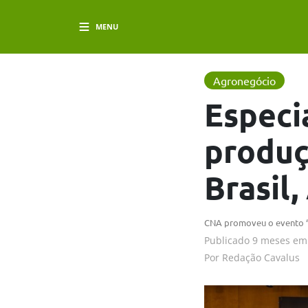
MENU
Agronegócio
Especi
produç
Brasil
CNA promoveu o evento “B
Publicado
9 meses em
Por
Redação Cavalus