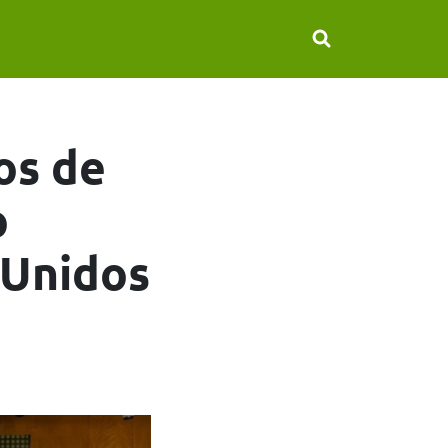
os de
o
 Unidos