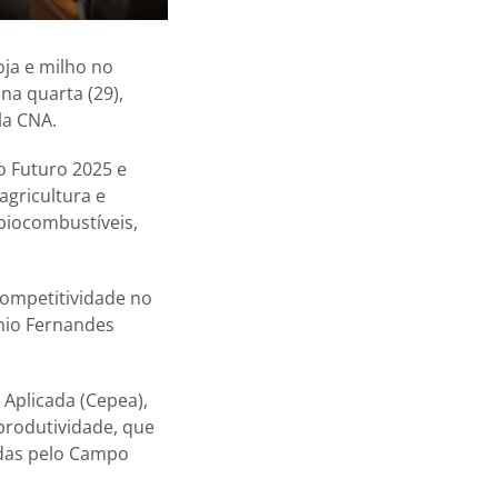
oja e milho no
na quarta (29),
la CNA.
o Futuro 2025 e
agricultura e
 biocombustíveis,
Competitividade no
nio Fernandes
Aplicada (Cepea),
 produtividade, que
adas pelo Campo