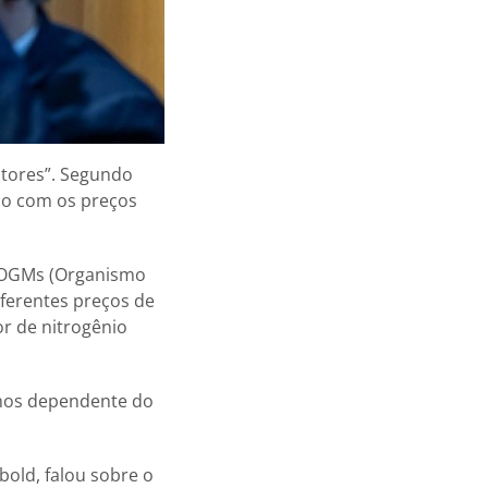
ltores”. Segundo
mo com os preços
e OGMs (Organismo
iferentes preços de
or de nitrogênio
enos dependente do
bold, falou sobre o