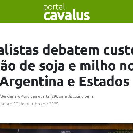
alistas debatem cust
ão de soja e milho n
, Argentina e Estados
enchmark Agro”, na quarta (29), para discutir o tema
sobre
30 de outubro de 2025