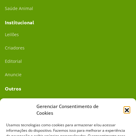
Saúde Animal
Institucional
Leilões
Criadores
Editorial
Anuncie
Outros
Academia UC
Gerenciar Consentimento de
Cookies
Dr. da Roça
Usamos tecnologias como cookies para armazenar e/ou acessar
Mídia Kit
informações do dispositivo. Fazemos isso para melhorar a experiência
de navegação e exibir anúncios personalizados. O consentimento para