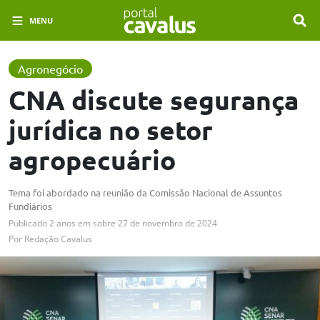
MENU
Agronegócio
CNA discute segurança
jurídica no setor
agropecuário
Tema foi abordado na reunião da Comissão Nacional de Assuntos
Fundiários
Publicado
2 anos em
sobre
27 de novembro de 2024
Por
Redação Cavalus