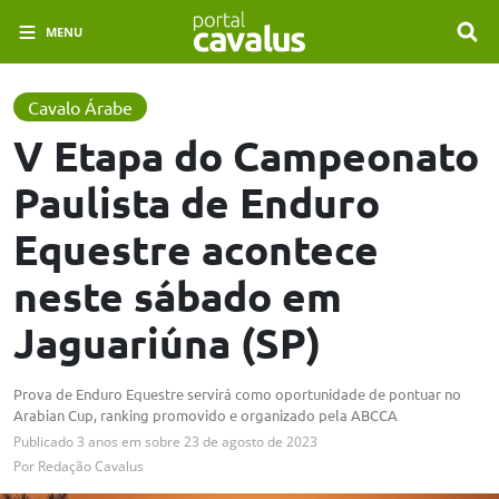
MENU
Cavalo Árabe
V Etapa do Campeonato
Paulista de Enduro
Equestre acontece
neste sábado em
Jaguariúna (SP)
Prova de Enduro Equestre servirá como oportunidade de pontuar no
Arabian Cup, ranking promovido e organizado pela ABCCA
Publicado
3 anos em
sobre
23 de agosto de 2023
Por
Redação Cavalus