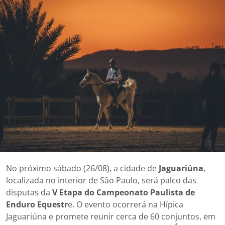
No próximo sábado (26/08), a cidade de
Jaguariúna
,
localizada no interior de São Paulo, será palco das
disputas da
V Etapa do Campeonato Paulista de
Enduro Equestr
e. O evento ocorrerá na Hípica
Jaguariúna e promete reunir cerca de 60 conjuntos, em