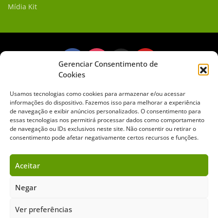
Mídia Kit
Gerenciar Consentimento de
Cookies
Sobre o Cavalus
Leilões
Anuncie
Usamos tecnologias como cookies para armazenar e/ou acessar
informações do dispositivo. Fazemos isso para melhorar a experiência
de navegação e exibir anúncios personalizados. O consentimento para
Copyright ©️ 2026 • Grupo Cavalus de Comunicação. Todos os direitos
essas tecnologias nos permitirá processar dados como comportamento
reservados. Este portal é protegido pelo Google Recaptcha.
de navegação ou IDs exclusivos neste site. Não consentir ou retirar o
Política de Privacidade
|
Termos de Serviço
consentimento pode afetar negativamente certos recursos e funções.
Aceitar
Negar
Ver preferências