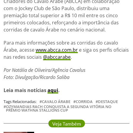
Criadores do Cavalo Árabe (ABCCA) em colaboração
com o Jockey Club de São Paulo, distribuiu uma
premiação total superior a R$ 10 mil entre os cinco
primeiros colocados, reforçando a importância das
corridas de cavalo Árabe no cenário nacional.
Para mais informações sobre as corridas do cavalo
Árabe, acesse
www.abcca.com.br
e siga os perfis oficiais
nas redes sociais
@abccarabe
.
Por Natália de Oliveira/Agência Cavalus
Foto: Divulgação/Ricardo Saliba
Leia mais notícias
aqui
.
Tags Relacionadas:
CAVALO ÁRABE
CORRIDA
DESTAQUE
OZYMANDIAS RACH CONQUISTA A SEGUNDA VITÓRIA NO
PRÊMIO WATHNA STALLIONS CUP
Veja Também