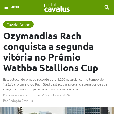
MENU
Cavalo Árabe
Ozymandias Rach
conquista a segunda
vitória no Prêmio
Wathba Stallions Cup
Estabelecendo o novo recorde para 1.200 na areia, com o tempo de
1:22:787, o cavalo do Rach Stud destacou a excelência genética de sua
criação em mais um páreo exclusivo da raça Árabe
Publicado
2 anos em
sobre
29 de julho de 2024
Por
Redação Cavalus