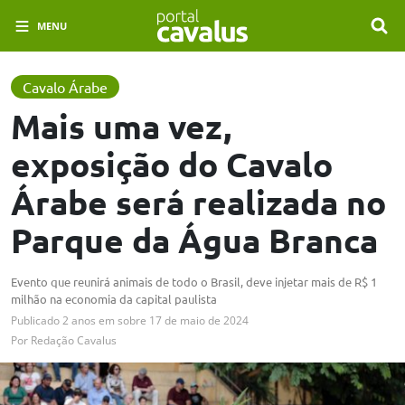
MENU
Cavalo Árabe
Mais uma vez,
exposição do Cavalo
Árabe será realizada no
Parque da Água Branca
Evento que reunirá animais de todo o Brasil, deve injetar mais de R$ 1
milhão na economia da capital paulista
Publicado
2 anos em
sobre
17 de maio de 2024
Por
Redação Cavalus