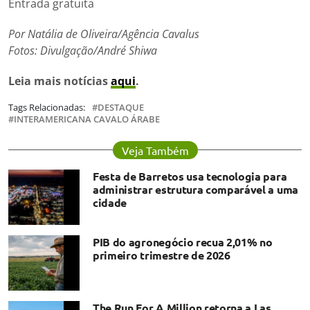
Entrada gratuita
Por Natália de Oliveira/Agência Cavalus
Fotos: Divulgação/André Shiwa
Leia mais notícias
aqui
.
Tags Relacionadas:
DESTAQUE
INTERAMERICANA CAVALO ÁRABE
Veja Também
Festa de Barretos usa tecnologia para
administrar estrutura comparável a uma
cidade
PIB do agronegócio recua 2,01% no
primeiro trimestre de 2026
The Run For A Million retorna a Las