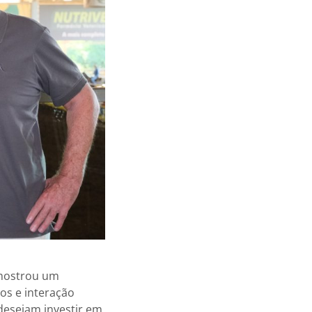
e mostrou um
s e interação
desejam investir em