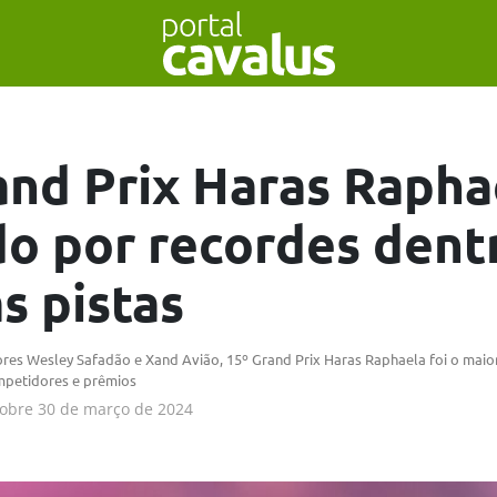
and Prix Haras Rapha
o por recordes dent
s pistas
res Wesley Safadão e Xand Avião, 15º Grand Prix Haras Raphaela foi o maio
ompetidores e prêmios
obre
30 de março de 2024