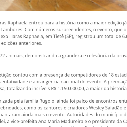
ras Raphaela entrou para a história como a maior edição já
 Tambores. Com números surpreendentes, o evento, que oc
xo Haras Raphaela, em Tietê (SP), registrou um total de 6.6
edições anteriores.
72 animais, demonstrando a grandeza e relevância da prov
tição contou com a presença de competidores de 18 estado
entatividade e abrangência nacional do evento. A premiaçã
a, totalizando incríveis R$ 1.150.000,00, a maior da históri
izada pela família Rugolo, ainda foi palco de encontros en
ebridades, como os cantores e criadores Wesley Safadão e
lhantaram ainda mais o evento. Autoridades do município d
dei, a vice-prefeita Ana Maria Madureira e o presidente da 