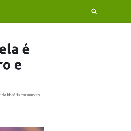
ela é
ro e
r da história em número