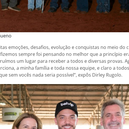
Bueno
tas emoções, desafios, evolução e conquistas no meio do c
fizemos sempre foi pensando no melhor que a princípio er
struímos um lugar para receber a todos e diversas provas. 
ciona, a minha família e toda nossa equipe, e claro a todo
que sem vocês nada seria possível”, expôs Dirley Rugolo.