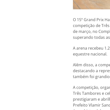
O 15º Grand Prix Ha
competição de Três
de março, no Comple
superando todas as 
A arena recebeu 1.2
equestre nacional.
Além disso, a compe
destacando a repres
também foi grandios
A competição, organ
Três Tambores e cel
prestigiaram e abri
Prefeito Vlamir San