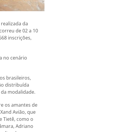
 realizada da
orreu de 02 a 10
68 inscrições,
a no cenário
s brasileiros,
o distribuída
a da modalidade.
tre os amantes de
 Xand Avião, que
e Tietê, como o
Câmara, Adriano