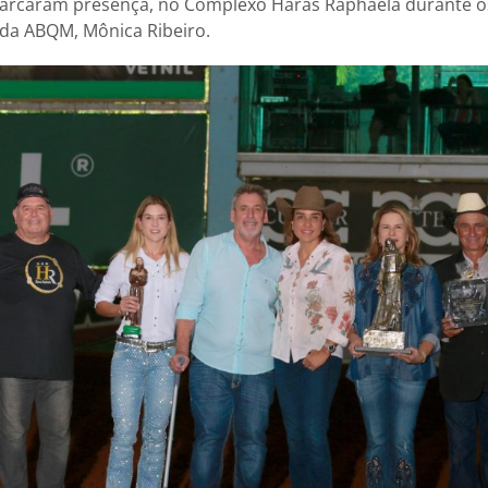
rcaram presença, no Complexo Haras Raphaela durante os
 da ABQM, Mônica Ribeiro.