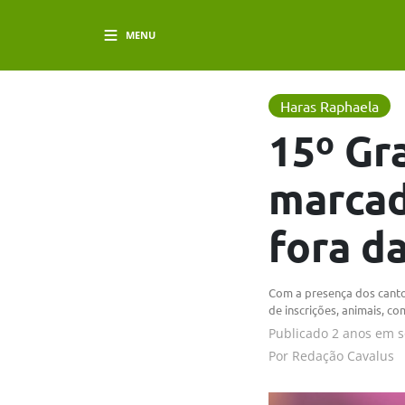
MENU
Haras Raphaela
15º Gr
marcad
fora da
Com a presença dos canto
de inscrições, animais, c
Publicado
2 anos em
s
Por
Redação Cavalus