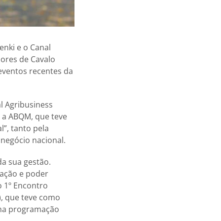
enki e o Canal
dores de Cavalo
 eventos recentes da
l Agribusiness
a a ABQM, que teve
l”, tanto pela
onegócio nacional.
da sua gestão.
iação e poder
 1º Encontro
), que teve como
 uma programação