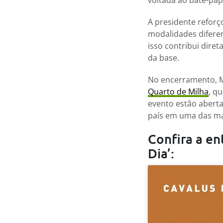
voltada ao bate-pap
A presidente reforç
modalidades difere
isso contribui dire
da base.
No encerramento, M
Quarto de Milha
, q
evento estão aberta
país em uma das mai
Confira a en
Dia’: