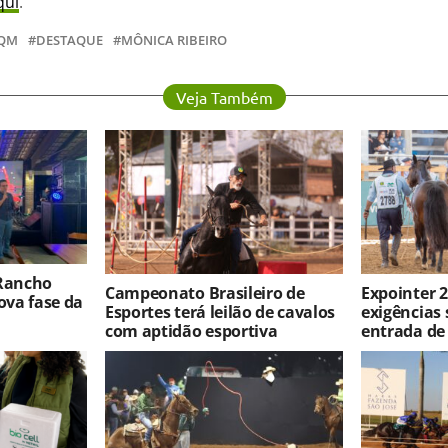
qui
.
QM
DESTAQUE
MÔNICA RIBEIRO
Veja Também
 Rancho
Campeonato Brasileiro de
Expointer 2
va fase da
Esportes terá leilão de cavalos
exigências 
com aptidão esportiva
entrada de