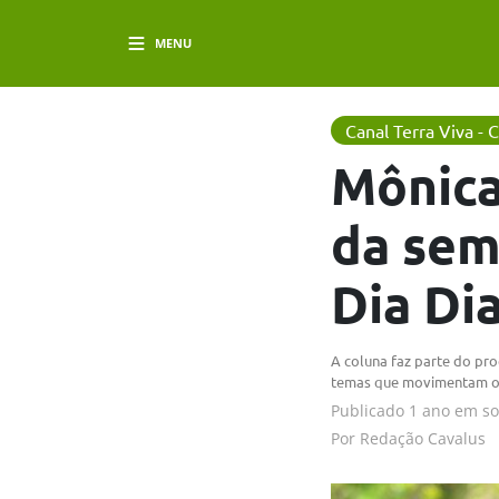
MENU
Canal Terra Viva - 
Mônica
da sem
Dia Dia
A coluna faz parte do prog
temas que movimentam o
Publicado
1 ano em
s
Por
Redação Cavalus