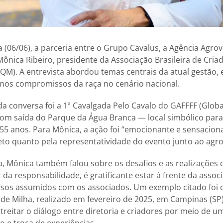
a (06/06), a parceria entre o Grupo Cavalus, a Agência Agrov
Mônica Ribeiro, presidente da Associação Brasileira de Cria
QM). A entrevista abordou temas centrais da atual gestão,
imos compromissos da raça no cenário nacional.
 conversa foi a 1ª Cavalgada Pelo Cavalo do GAFFFF (Globa
a com saída do Parque da Água Branca — local simbólico par
 55 anos. Para Mônica, a ação foi “emocionante e sensaciona
eto quanto pela representatividade do evento junto ao agr
a, Mônica também falou sobre os desafios e as realizações 
 da responsabilidade, é gratificante estar à frente da assoc
os assumidos com os associados. Um exemplo citado foi o
de Milha, realizado em fevereiro de 2025, em Campinas (SP
estreitar o diálogo entre diretoria e criadores por meio de