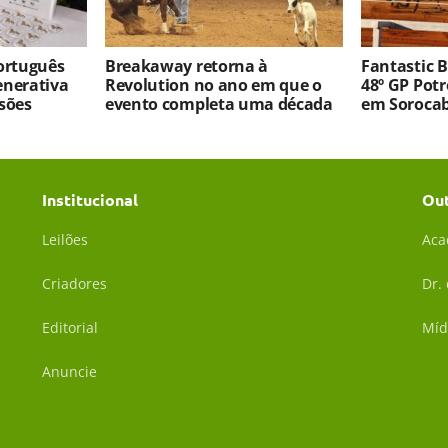
português
Breakaway retorna à
Fantastic 
enerativa
Revolution no ano em que o
48º GP Pot
sões
evento completa uma década
em Soroca
Institucional
Ou
Leilões
Aca
Criadores
Dr.
Editorial
Míd
Anuncie