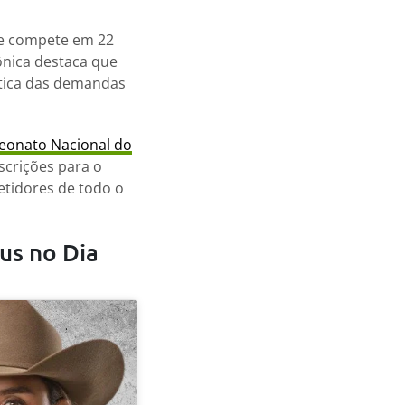
oje compete em 22
ônica destaca que
ática das demandas
eonato Nacional do
nscrições para o
etidores de todo o
us no Dia