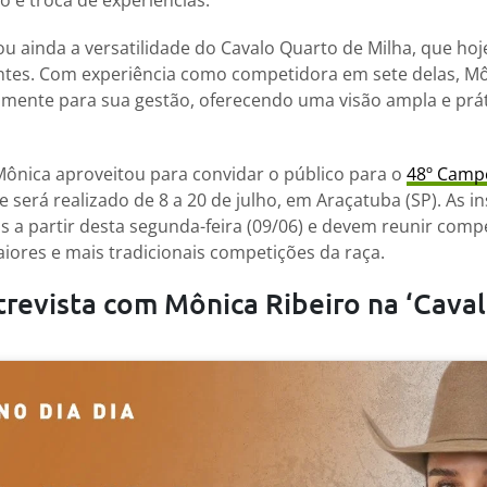
o e troca de experiências.
ou ainda a versatilidade do Cavalo Quarto de Milha, que h
ntes. Com experiência como competidora em sete delas, M
tamente para sua gestão, oferecendo uma visão ampla e pr
ônica aproveitou para convidar o público para o
48º Camp
ue será realizado de 8 a 20 de julho, em Araçatuba (SP). As i
s a partir desta segunda-feira (09/06) e devem reunir comp
ores e mais tradicionais competições da raça.
trevista com Mônica Ribeiro na ‘Caval