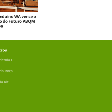
Beduíno WA vence o
ro do Futuro ABQM
ba
tros
demia UC
 da Roça
ia Kit