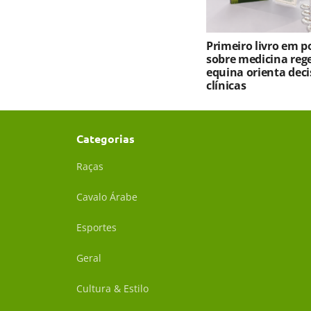
Primeiro livro em 
sobre medicina reg
equina orienta deci
clínicas
Categorias
Raças
Cavalo Árabe
Esportes
Geral
Cultura & Estilo