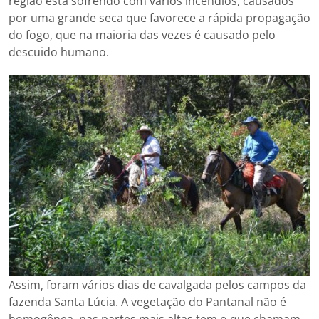
região está sofrendo com vários incêndios, causados
por uma grande seca que favorece a rápida propagação
do fogo, que na maioria das vezes é causado pelo
descuido humano.
Assim, foram vários dias de cavalgada pelos campos da
fazenda Santa Lúcia. A vegetação do Pantanal não é
homogênea, nas partes mais altas tem o que chamam