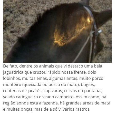
De fato, dentre os animais que vi destaco uma bela
jaguatirica que cruzou rápido nossa frente, dois
lobinhos, muitas emas, algumas antas, muito porco
monteiro (queixada ou porco do mato), bugios,
centenas de jacarés, capivaras, cervos do pantanal,
veado catingueiro e veado campeiro. Assim como, na
região aonde está a fazenda, há grandes áreas de mata
e muitas onças, mas dela só vi vários rastros.