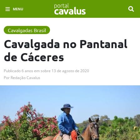
MENU
Cavalgadas Brasil
Cavalgada no Pantanal
de Cáceres
Publicado
6 anos em
sobre
13 de agosto de 2020
Por
Redação Cavalus