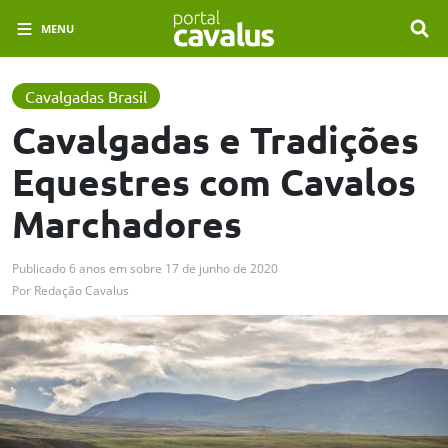
MENU
Cavalgadas Brasil
Cavalgadas e Tradições
Equestres com Cavalos
Marchadores
Publicado
6 anos em
sobre
17 de junho de 2020
Por
Redação Cavalus