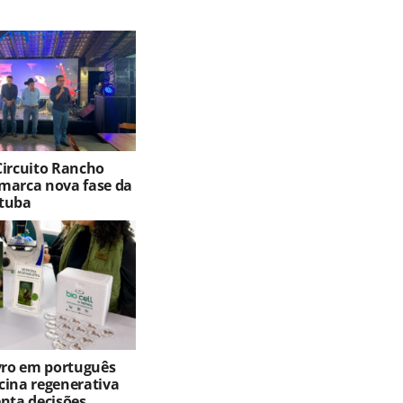
Circuito Rancho
marca nova fase da
tuba
ivro em português
cina regenerativa
enta decisões