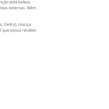
ção pela beleza
 áreas externas. Além
s, Cedro), maciça
al que possa receber