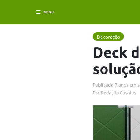
MENU
Decoração
Deck d
soluçã
Publicado
7 anos em
s
Por
Redação Cavalus