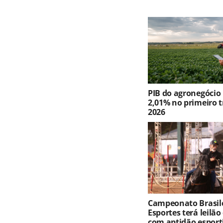
PIB do agronegócio
2,01% no primeiro t
2026
Campeonato Brasile
Esportes terá leilão
com aptidão esport