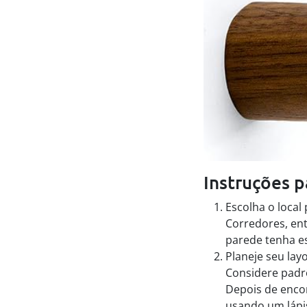
Instruções p
Escolha o local
Corredores, ent
parede tenha e
Planeje seu lay
Considere padrõ
Depois de encon
usando um lápi