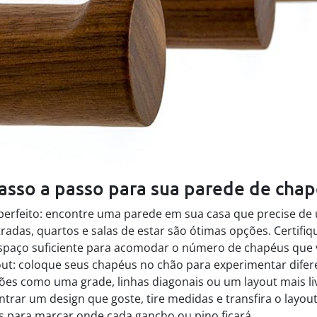
asso a passo para sua parede de chap
 perfeito: encontre uma parede em sua casa que precise de 
radas, quartos e salas de estar são ótimas opções. Certifiq
spaço suficiente para acomodar o número de chapéus que vo
out: coloque seus chapéus no chão para experimentar difer
es como uma grade, linhas diagonais ou um layout mais liv
trar um design que goste, tire medidas e transfira o layou
s para marcar onde cada gancho ou pino ficará.