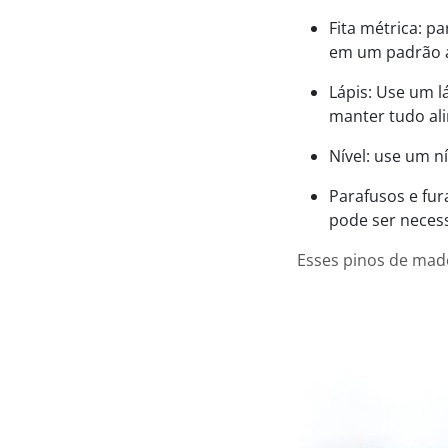
Fita métrica: 
em um padrão ag
Lápis: Use um l
manter tudo al
Nível: use um n
Parafusos e fur
pode ser necess
Esses pinos de mad