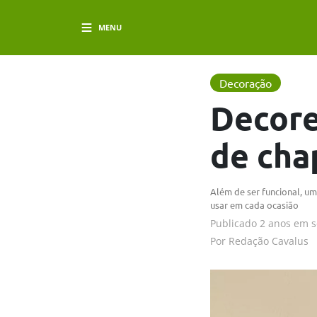
MENU
Decoração
Decore
de cha
Além de ser funcional, u
usar em cada ocasião
Publicado
2 anos em
s
Por
Redação Cavalus