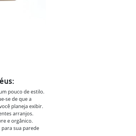
éus:
um pouco de estilo.
ue-se de que a
cê planeja exibir.
entes arranjos.
re e orgânico.
t para sua parede