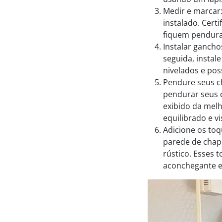
Medir e marcar:
instalado. Cert
fiquem pendura
Instalar gancho
seguida, instal
nivelados e po
Pendure seus c
pendurar seus 
exibido da melh
equilibrado e v
Adicione os toq
parede de chap
rústico. Esses 
aconchegante e