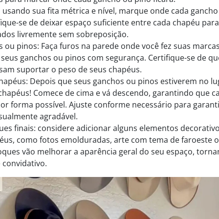
 usando sua fita métrica e nível, marque onde cada gancho
ifique-se de deixar espaço suficiente entre cada chapéu para
dos livremente sem sobreposição.
s ou pinos: Faça furos na parede onde você fez suas marcas
e seus ganchos ou pinos com segurança. Certifique-se de qu
ssam suportar o peso de seus chapéus.
hapéus: Depois que seus ganchos ou pinos estiverem no lug
chapéus! Comece de cima e vá descendo, garantindo que c
or forma possível. Ajuste conforme necessário para garant
isualmente agradável.
ues finais: considere adicionar alguns elementos decorativ
éus, como fotos emolduradas, arte com tema de faroeste 
toques vão melhorar a aparência geral do seu espaço, torn
 convidativo.