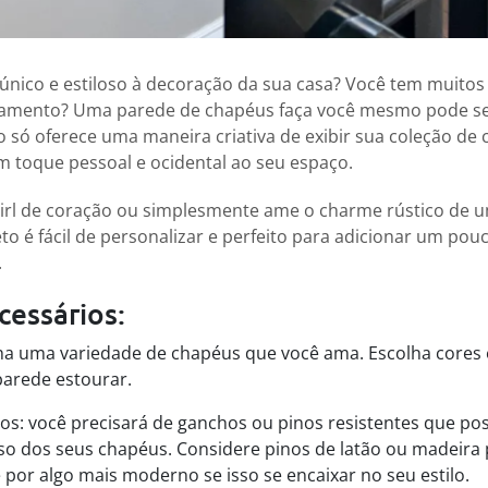
único e estiloso à decoração da sua casa? Você tem muito
amento? Uma parede de chapéus faça você mesmo pode se
ão só oferece uma maneira criativa de exibir sua coleção de
 toque pessoal e ocidental ao seu espaço.
irl de coração ou simplesmente ame o charme rústico de
eto é fácil de personalizar e perfeito para adicionar um po
.
cessários:
a uma variedade de chapéus que você ama. Escolha cores e 
parede estourar.
os: você precisará de ganchos ou pinos resistentes que p
so dos seus chapéus. Considere pinos de latão ou madeira 
e por algo mais moderno se isso se encaixar no seu estilo.