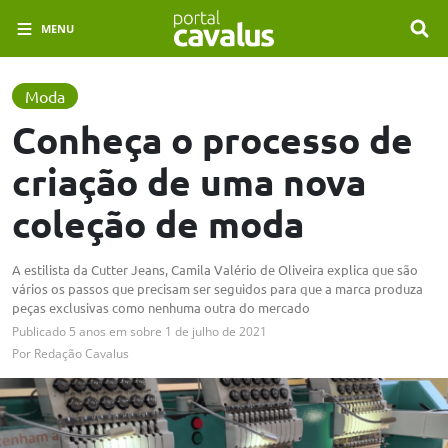
MENU
Moda
Conheça o processo de
criação de uma nova
coleção de moda
A estilista da Cutter Jeans, Camila Valério de Oliveira explica que são
vários os passos que precisam ser seguidos para que a marca produza
peças exclusivas como nenhuma outra do mercado
Publicado
5 anos em
sobre
1 de julho de 2021
Por
Redação Cavalus