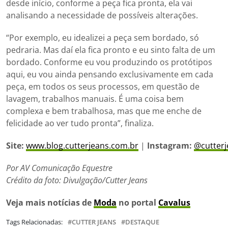
desde início, conforme a peça fica pronta, ela vai
analisando a necessidade de possíveis alterações.
“Por exemplo, eu idealizei a peça sem bordado, só
pedraria. Mas daí ela fica pronto e eu sinto falta de um
bordado. Conforme eu vou produzindo os protótipos
aqui, eu vou ainda pensando exclusivamente em cada
peça, em todos os seus processos, em questão de
lavagem, trabalhos manuais. É uma coisa bem
complexa e bem trabalhosa, mas que me enche de
felicidade ao ver tudo pronta”, finaliza.
Site:
www.blog.cutterjeans.com.br
|
Instagram:
@cutterj
Por AV Comunicação Equestre
Crédito da foto: Divulgação/Cutter Jeans
Veja mais notícias de
Moda
no portal
Cavalus
Tags Relacionadas:
CUTTER JEANS
DESTAQUE