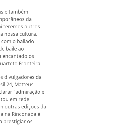
das e também
emporâneos da
aí teremos outros
a nossa cultura,
 com o bailado
e baile ao
m encantado os
uarteto Fronteira.
s divulgadores da
sil 24, Matteus
clarar “admiração e
citou em rede
m outras edições da
da na Rinconada é
 prestigiar os