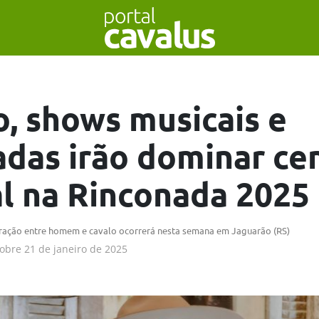
o, shows musicais e
adas irão dominar ce
al na Rinconada 2025
gração entre homem e cavalo ocorrerá nesta semana em Jaguarão (RS)
obre
21 de janeiro de 2025