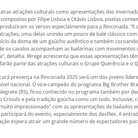
outras atrações culturais como apresentações das inverna
 compostos por Filipe Lisboa e Otávio Lisboa, poetas cont
produziram os versos especialmente para a Rinconada. “E 
 atrações, uma delas unindo um pouco de balé clássico com 
início da doma de um gaúcho autêntico e também coroando
de os cavalos acompanham as bailarinas com movimentos d
”, detalha. Wrege acrescenta que essas apresentações tê
farão parte das atrações culturais o Grupo Querência e o Q
á presença na Rinconada 2025 será um dos jovens lídere
ível nacional. O vice-campeão do programa Big Brother Bra
Alegrete (RS), ficou conhecido no programa também por de
lo Crioulo e pela tradição gaúcha como um todo. Inclusive, 
 “muito impressionado” com as apresentações de bailados e
participará do evento, especialmente dos desfiles. A entra
zação espera atrair um grande número de espectadores para