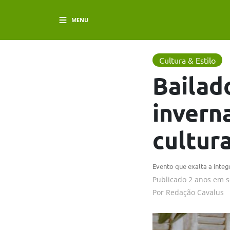
MENU
Cultura & Estilo
Bailad
invern
cultur
Evento que exalta a inte
Publicado
2 anos em
s
Por
Redação Cavalus