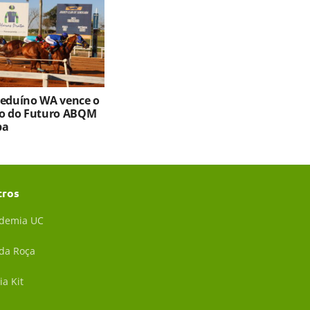
Beduíno WA vence o
ro do Futuro ABQM
ba
tros
demia UC
 da Roça
ia Kit