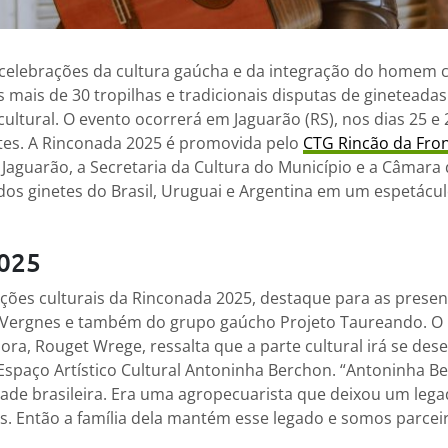
 celebrações da cultura gaúcha e da integração do homem c
 mais de 30 tropilhas e tradicionais disputas de ginetead
ultural. O evento ocorrerá em Jaguarão (RS), nos dias 25 e 
es. A Rinconada 2025 é promovida pelo
CTG Rincão da Fron
 Jaguarão, a Secretaria da Cultura do Município e a Câmara 
os ginetes do Brasil, Uruguai e Argentina em um espetáculo
025
ções culturais da Rinconada 2025, destaque para as prese
 Vergnes e também do grupo gaúcho Projeto Taureando. O 
ra, Rouget Wrege, ressalta que a parte cultural irá se dese
Espaço Artístico Cultural Antoninha Berchon. “Antoninha B
ade brasileira. Era uma agropecuarista que deixou um leg
s. Então a família dela mantém esse legado e somos parceir