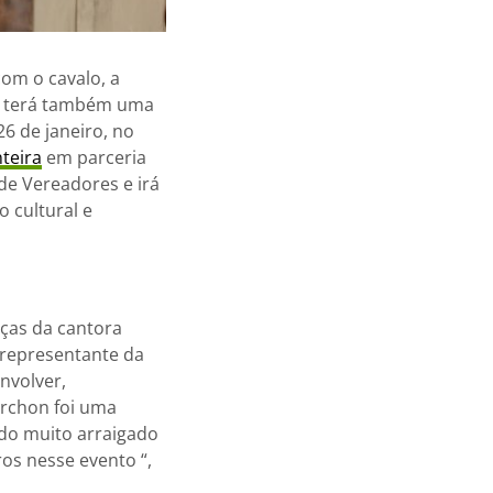
om o cavalo, a
as terá também uma
26 de janeiro, no
teira
em parceria
de Vereadores e irá
 cultural e
nças da cantora
representante da
nvolver,
erchon foi uma
ado muito arraigado
os nesse evento “,