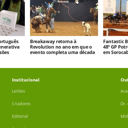
português
Breakaway retorna à
Fantastic 
enerativa
Revolution no ano em que o
48º GP Pot
sões
evento completa uma década
em Soroca
Institucional
Ou
Leilões
Aca
Criadores
Dr.
Editorial
Míd