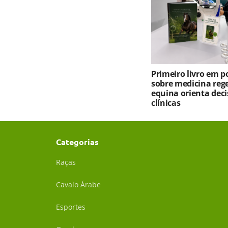
Primeiro livro em 
sobre medicina reg
equina orienta deci
clínicas
Categorias
Raças
Cavalo Árabe
Esportes