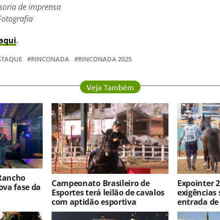
soria de imprensa
Fotografia
aqui
.
STAQUE
RINCONADA
RINCONADA 2025
Veja Também
 Rancho
Campeonato Brasileiro de
Expointer 2
va fase da
Esportes terá leilão de cavalos
exigências 
com aptidão esportiva
entrada de