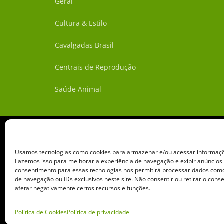
Geral
Cultura & Estilo
Cavalgadas Brasil
Centrais de Reprodução
Saúde Animal
Usamos tecnologias como cookies para armazenar e/ou acessar informaçõe
Fazemos isso para melhorar a experiência de navegação e exibir anúncios
consentimento para essas tecnologias nos permitirá processar dados c
de navegação ou IDs exclusivos neste site. Não consentir ou retirar o con
afetar negativamente certos recursos e funções.
Copyright ©️ 2026 • Grupo 
Política de Cookies
Política de privacidade