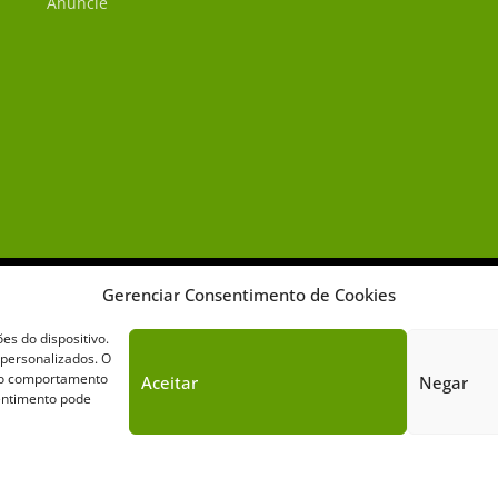
Anuncie
Gerenciar Consentimento de Cookies
s do dispositivo.
 personalizados. O
omo comportamento
Aceitar
Negar
Sobre o Cavalus
Leilões
Anuncie
sentimento pode
Cavalus de Comunicação. Todos os direitos reservados. Este portal é prote
Política de Privacidade
|
Termos de Serviço