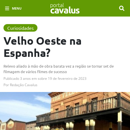
MENU
Curiosidades
Velho Oeste na
Espanha?
Relevo aliado à mão de obra barata vez a região se tornar set de
filmagem de vários filmes de sucesso
Publicado
3 anos em
sobre
19 de fevereiro de 2023
Por
Redação Cavalus