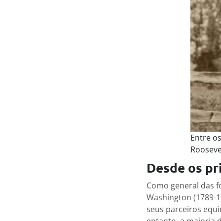
Entre o
Roosevel
Desde os pr
Como general das f
Washington (1789-1
seus parceiros equi