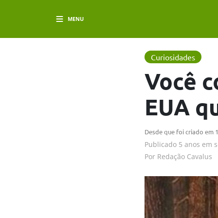
MENU
Curiosidades
Você c
EUA qu
Desde que foi criado em 1
Publicado
5 anos em
s
Por
Redação Cavalus