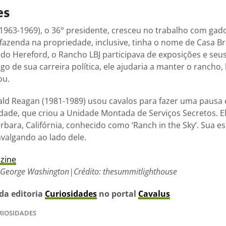
es
(1963-1969), o 36° presidente, cresceu no trabalho com ga
 fazenda na propriedade, inclusive, tinha o nome de Casa B
do Hereford, o Rancho LBJ participava de exposições e seu
go de sua carreira política, ele ajudaria a manter o rancho, 
ou.
ald Reagan (1981-1989) usou cavalos para fazer uma pausa 
erdade, que criou a Unidade Montada de Serviços Secretos. 
bara, Califórnia, conhecido como ‘Ranch in the Sky’. Sua 
valgando ao lado dele.
zine
 George Washington|Crédito: thesummitlighthouse
 da editoria
Curiosidades
no portal
Cavalus
RIOSIDADES