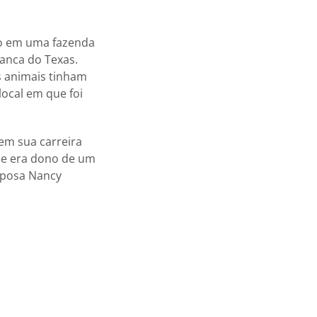
do em uma fazenda
ranca do Texas.
s animais tinham
local em que foi
em sua carreira
Ele era dono de um
esposa Nancy