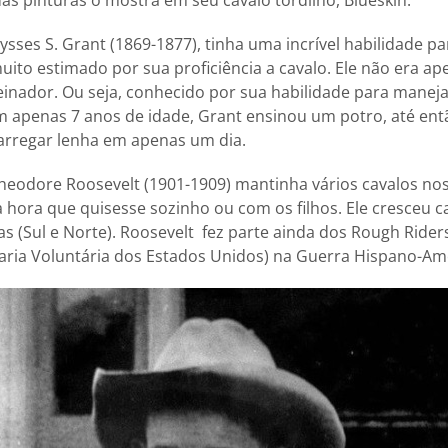
das pinturas o mostra em seu cavalo tordilho, Blueskin.
ysses S. Grant (1869-1877), tinha uma incrível habilidade p
uito estimado por sua proficiência a cavalo. Ele não era ap
nador. Ou seja, conhecido por sua habilidade para maneja
 apenas 7 anos de idade, Grant ensinou um potro, até entã
arregar lenha em apenas um dia.
heodore Roosevelt (1901-1909) mantinha vários cavalos nos
 a hora que quisesse sozinho ou com os filhos. Ele cresceu
s (Sul e Norte). Roosevelt fez parte ainda dos Rough Rider
aria Voluntária dos Estados Unidos) na Guerra Hispano-Am