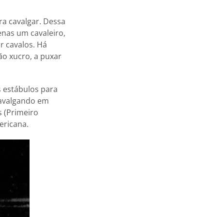
ara cavalgar. Dessa
enas um cavaleiro,
r cavalos. Há
o xucro, a puxar
 estábulos para
 cavalgando em
s (Primeiro
ericana.