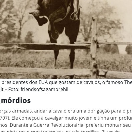
s presidentes dos EUA que gostam de cavalos, o famoso Th
t – Foto: friendsofsagamorehill
imórdios
orças armadas, andar a cavalo era uma obrigação para o p
797). Ele começou a cavalgar muito jovem e tinha um profu
nos. Durante a Guerra Revolucionária, preferiu montar seu 