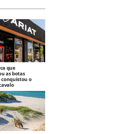
rca que
ou as botas
e conquistou o
cavalo