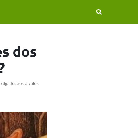
es dos
?
o ligados aos cavalos