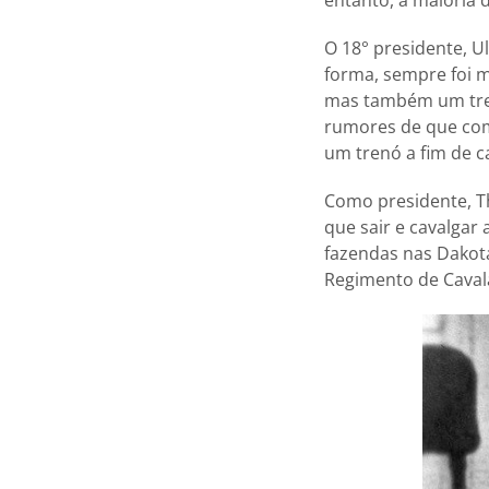
entanto, a maioria 
O 18° presidente, Ul
forma, sempre foi m
mas também um trei
rumores de que com
um trenó a fim de c
Como presidente, T
que sair e cavalgar
fazendas nas Dakota
Regimento de Caval