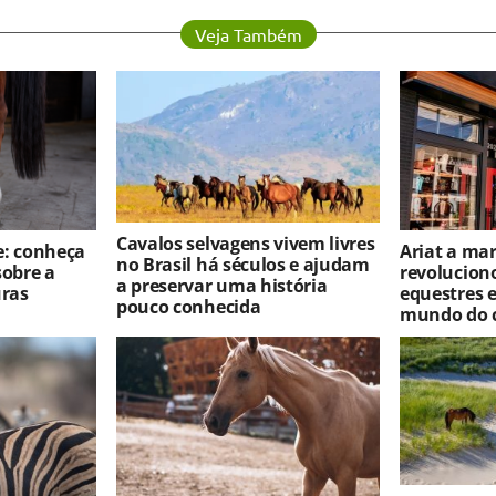
Veja Também
Cavalos selvagens vivem livres
e: conheça
Ariat a ma
no Brasil há séculos e ajudam
sobre a
revolucion
a preservar uma história
uras
equestres 
pouco conhecida
mundo do 