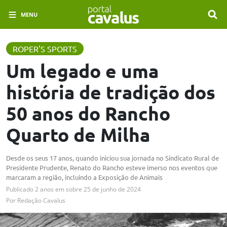
MENU
ROPER'S SPORTS
Um legado e uma
história de tradição dos
50 anos do Rancho
Quarto de Milha
Desde os seus 17 anos, quando iniciou sua jornada no Sindicato Rural de
Presidente Prudente, Renato do Rancho esteve imerso nos eventos que
marcaram a região, incluindo a Exposição de Animais
Publicado
2 anos em
sobre
25 de junho de 2024
Por
Redação Cavalus