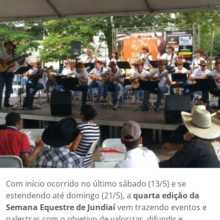
Com início ocorrido no último sábado (13/5) e se
estendendo até domingo (21/5), a
quarta edição da
Semana Equestre de Jundiaí
vem trazendo eventos e
palestras com o objetivo de valorizar, difundir e