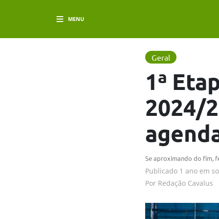
MENU
Geral
1ª Eta
2024/2
agend
Se aproximando do fim, 
Publicado
1 ano em
s
Por
Redação Cavalus