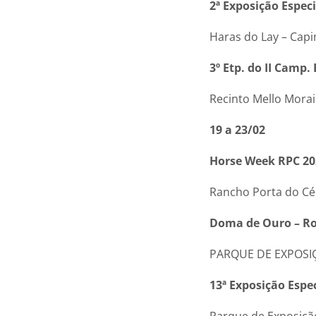
2ª Exposição Espe
Haras do Lay – Cap
3º Etp. do II Camp
Recinto Mello Morai
19 a 23/02
Horse Week RPC 20
Rancho Porta do Céu
Doma de Ouro – Ro
PARQUE DE EXPOSIÇ
13ª Exposição Espe
Parque de Exposição