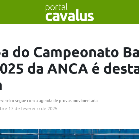
pa do Campeonato B
025 da ANCA é dest
a
fevereiro segue com a agenda de provas movimentada
obre
17 de fevereiro de 2025