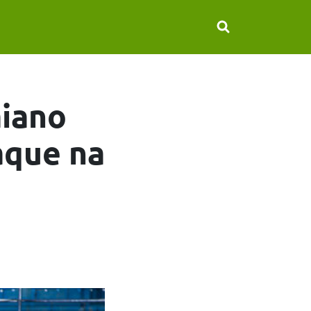
aiano
aque na