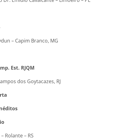
5
ydun – Capim Branco, MG
amp. Est. RJQM
Campos dos Goytacazes, RJ
rta
néditos
io
 Rolante – RS