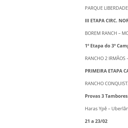
PARQUE LIBERDADE –
III ETAPA CIRC. N
BOREM RANCH – MO
1º Etapa do 3º Ca
RANCHO 2 IRMÃOS –
PRIMEIRA ETAP
RANCHO CONQUISTA 
Provas 3 Tambores
Haras Ypê – Uberlâ
21 a 23/02