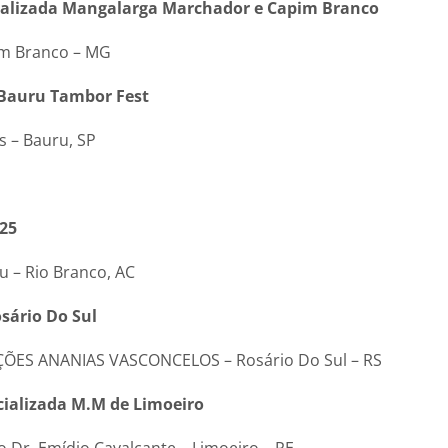
cializada Mangalarga Marchador e Capim Branco
im Branco – MG
. Bauru Tambor Fest
s – Bauru, SP
25
 – Rio Branco, AC
sário Do Sul
ÕES ANANIAS VASCONCELOS – Rosário Do Sul – RS
cializada M.M de Limoeiro
 Dr. Emídio Cavalcante – Limoeiro – PE